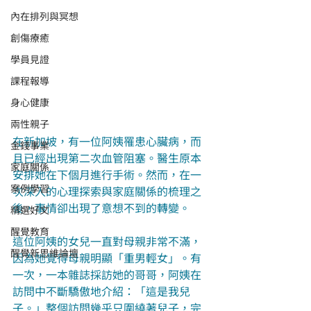
內在排列與冥想
創傷療癒
學員見證
課程報導
身心健康
兩性親子
在新加坡，有一位阿姨罹患心臟病，而
金錢事業
且已經出現第二次血管阻塞。醫生原本
家庭關係
安排她在下個月進行手術。然而，在一
案例學習
次深入的心理探索與家庭關係的梳理之
後，事情卻出現了意想不到的轉變。
精選好文
醒覺教育
這位阿姨的女兒一直對母親非常不滿，
醒覺新思維論壇
因為她覺得母親明顯「重男輕女」。有
一次，一本雜誌採訪她的哥哥，阿姨在
訪問中不斷驕傲地介紹：「這是我兒
子。」整個訪問幾乎只圍繞著兒子，完