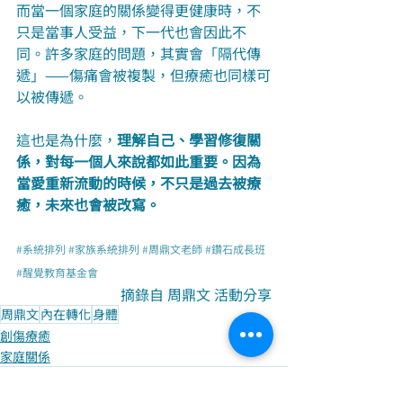
而當一個家庭的關係變得更健康時，不
只是當事人受益，下一代也會因此不
同。許多家庭的問題，其實會「隔代傳
遞」——傷痛會被複製，但療癒也同樣可
以被傳遞。
這也是為什麼，
理解自己、學習修復關
係，對每一個人來說都如此重要。因為
當愛重新流動的時候，不只是過去被療
癒，未來也會被改寫。
#系統排列
#家族系統排列
#周鼎文老師
#鑽石成長班
#醒覺教育基金會
摘錄自 周鼎文 活動分享
周鼎文
內在轉化
身體
創傷療癒
家庭關係