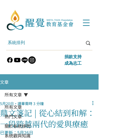
​捐款支持
​成為志工
文章
所有文章
5月20日
讀畢需時 3 分鐘
所有文章
鼎文箋記 | 從心結到和解：
熱門文章
一段跨越兩代的愛與療癒
關於系統排列
已更新：
5月26日
系統觀與知識