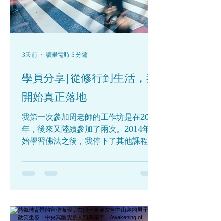
3天前
讀畢需時 3 分鐘
學員分享|從修行到生活，我
開始真正落地
我第一次參加周老師的工作坊是在2013
年，後來又陸續參加了兩次。2014年開
始學習佛法之後，我停下了其他課程的
學習。這十幾年來，我一直用佛法中的
觀念理解生活，日子表面上也算平靜。
那時候工作忙，生活節奏很快，每天大
部分時間都放在工作上，對家庭和關係
投入的心力其實很有限。 一直到2024
年，更年期到來，工作節奏也慢了下