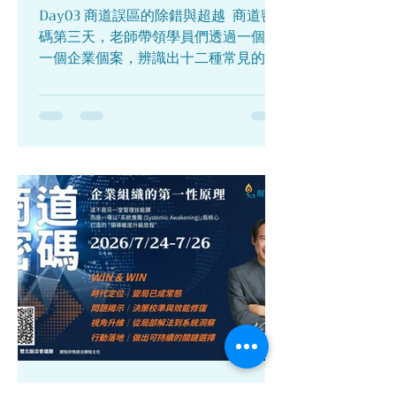
「醒覺」代表一種清明而有意識的生活
Day03 商道誤區的除錯與超越 ​ 商道密
狀態。當一個人開始真正清醒地生活，
碼第三天，老師帶領學員們透過一個又
便會逐漸看見自己內在的選擇權，能夠
一個企業個案，辨識出十二種常見的企
更主動地創造生命的方向與節奏，生活
業系統慣性模式，包括：過度扛責、忠
也因此變得更加真實與有力量。...
誠重演、角色錯位、認同排除、困住延
宕、雙重束縛、三角關係、親職化、承
擔、對立、兩難，以及防止成功。 ​ 隨著
排列一步步展開，學員也看見許多企業
長期反覆出現的困境，都有著相似的運
作軌跡。當同樣的問題一再發生，往往
代表系統深層的動力仍持續影響著整個
組織。唯有看清每個人的位置與彼此的
關係，讓系統重新回到有序的狀態，企
業才能真正鬆動卡點，展開新的可能。 ​
課程中，也有資深學員分享自己的實務
經驗。他提到，若組織成員能共同學習
系統思維，彼此擁有相近的理解與語
言，當慣性模式再次浮現時，大家更容