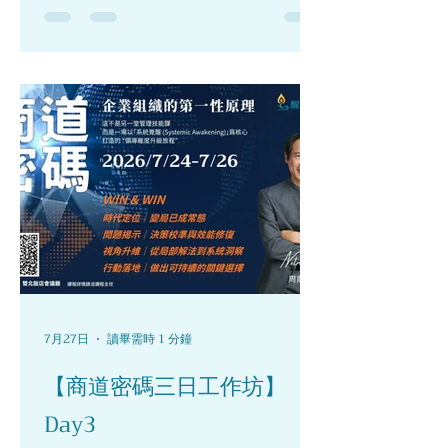
完成課程的學員，在回到日常生活之
後，仍然會面對各種需要突破的課題與
挑戰。如何將課堂中的體悟落實於生活
情境，往往需要時間、練習與同伴的支
持。 因此，老師希望打造一個固定相聚
的時間與平台，讓學員在忙碌生活之中
有一處可以停下腳步、重新連結內在的
地方。醒覺新人類聚樂部正是在這樣的
理念下誕生，成為學員彼此交流、分享
與支持的心靈充電站。 在每一次的聚會
中，透過真誠的分享與相互傾聽，大家
得以重新感受到內在的力量，為生活中
的挑戰注入新的能量，同時也在群體的
陪伴中凝聚喜悅與支持的氛圍。 在當天
的對談中，周老師也深入說明了活動背
7月27日
讀畢需時 1 分鐘
後的重要理念——什麼是「醒覺新人
【商道密碼三日工作坊】
類」。老師從生命成長的角度，細緻地
闡述「醒覺」的深層意涵，並帶領大家
Day3
理解其在生命旅程中的位置。 首先，