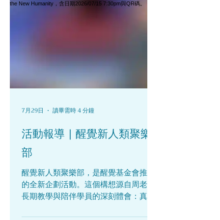
來。我開始有更多時間待在家裡，過去
被忽略的家庭問題一下子全都浮現出
來。我才慢慢意識到，這麼多年，我從
來沒有真正面對過自己的各種關係。無
論是金錢、事業、家庭，還是自己的身
心狀態，都累積了許多混亂和疲憊。 那
段時間，我心裡有一種很深的挫敗感。
我原本以為自己學了十幾年的佛法，內
心應該已經穩定、通透，可當生活真正
逼近時，我才看見，很多學習只是讓我
7月29日
讀畢需時 4 分鐘
更習慣躲進觀念裡，沒有真正回到現實
活動報導 | 醒覺新人類聚樂
中處理問題。等到生活逼得人再也無法
回避，才發現那些該面對的東西，一直
部
都在。 後來我重新回到周老師的課堂。
也是到了這個階段，我才真正明白，把
醒覺新人類聚樂部，是醒覺基金會推出
“人”活好有多重要。過去的自己，總想
的全新企劃活動。這個構想源自周老師
著追求更高、更遠的東西，對學習如何
長期教學與陪伴學員的深刻體會：真正
做人、如何經營關係，其實缺少耐心，
的學習是一段持續發展的歷程。每一位
也帶著某種輕視。可人生走到這