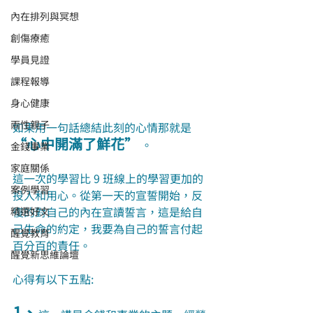
內在排列與冥想
創傷療癒
學員見證
課程報導
身心健康
兩性親子
如果用一句話總結此刻的心情那就是 
“心中開滿了鮮花”
 。
金錢事業
家庭關係
這一次的學習比 9 班線上的學習更加的
案例學習
投入和用心。從第一天的宣誓開始，反
復的對自己的內在宣讀誓言，這是給自
精選好文
己生命的約定，我要為自己的誓言付起
醒覺教育
百分百的責任。
醒覺新思維論壇
心得有以下五點:
1、