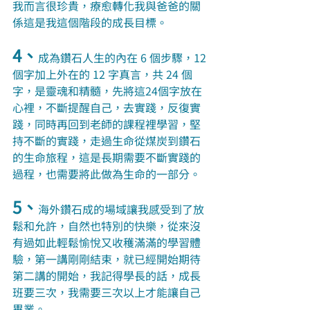
我而言很珍貴，療愈轉化我與爸爸的關
係這是我這個階段的成長目標。
4、
成為鑽石人生的內在 6 個步驟，12 
個字加上外在的 12 字真言，共 24 個
字，是靈魂和精髓，先將這24個字放在
心裡，不斷提醒自己，去實踐，反復實
踐，同時再回到老師的課程裡學習，堅
持不斷的實踐，走過生命從煤炭到鑽石
的生命旅程，這是長期需要不斷實踐的
過程，也需要將此做為生命的一部分。
5、
海外鑽石成的場域讓我感受到了放
鬆和允許，自然也特別的快樂，從來沒
有過如此輕鬆愉悅又收穫滿滿的學習體
驗，第一講剛剛結束，就已經開始期待
第二講的開始，我記得學長的話，成長
班要三次，我需要三次以上才能讓自己
畢業。