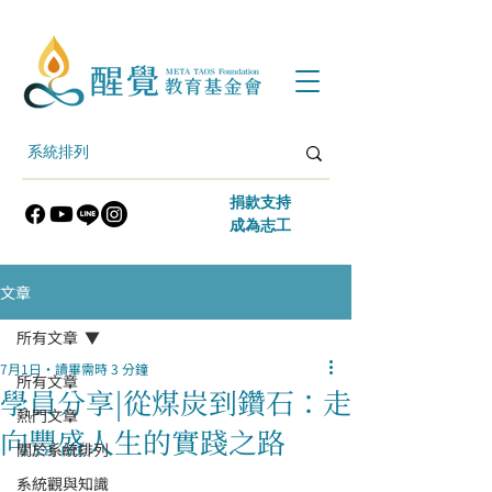
​捐款支持
​成為志工
文章
所有文章
7月1日
讀畢需時 3 分鐘
所有文章
學員分享|從煤炭到鑽石：走
熱門文章
向豐盛人生的實踐之路
關於系統排列
系統觀與知識