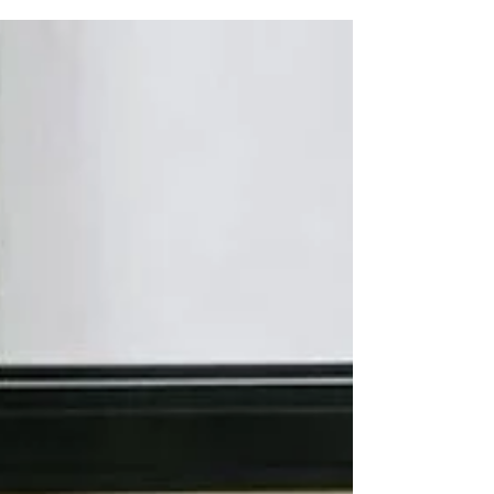
長班的收穫： 從幾個維度： 第一從過去跟媽媽相處
除了吵架對媽媽防禦攻擊性的憤怒，面對媽媽感覺
非常的危險，完全沒有不能夠好好的溝通。 到現在
上完課，我可以抱著媽媽痛哭的述說內心深處的心
裡話，能夠相互理解的去表達溝通，同時真正的感
受到原來我一直在尋找一直在追求的愛原來就只
是，我難過了委屈了，只是需要一個被媽媽接受，
媽媽陪在我的身邊，不批評對錯，不問原因，就只
是陪著流淚了，媽媽幫忙擦眼淚，哭累了靠著媽媽
的腿上哭，終於是讓我感受到體驗到什麼是真正的
愛。 第二當我真正跟媽媽連接到愛，我才發現我懂
得了如何去愛我的孩子 。 姐姐從過去的焦慮不安到
家裡原地打轉，不能夠學習，不願意做作業，身體
各種的不舒服，軀體化。妹妹是各種攻擊性，大喊
大叫，情緒不穩定，幾乎不怎麼願意吃飯，身體非
常非常的瘦小。 兩姐妹幾乎是天天打幾次的架，我
過去的對待兩個孩子這些狀態，自己內在是不穩
定，迷茫毫無頭緒，做了各種嘗試無效了，就開始
逃跑或者是控制 到現在是我能夠內核穩定理解孩子
們情緒背後的需要，默默的陪伴著她們，幫助她們
從情緒裡面走出來，再引