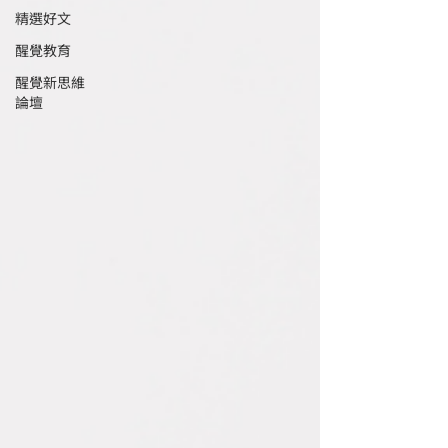
精選好文
醒覺教育
醒覺新思維
論壇