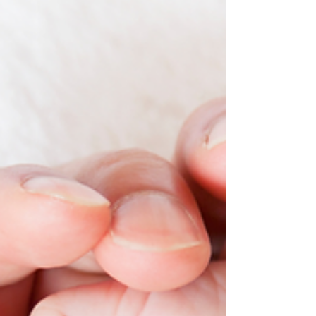
剛離開老家，經濟拮据，先生工作的收入不穩定，
太太也必須在家裡兼差賺錢，勉強撐起生活。 最讓
他們心碎的，是那段關於第二個孩子的往事。 他們
在生下第一個兒子後，又懷上第二胎。可是因為家
裡太窮，實在無力撫養，只能忍痛把這個孩子送出
去。他們把孩子交給別人照顧後，心裡一直放不
下，於是又搬到那附近，只為了能偶爾去看他。然
而命運弄人，孩子還沒長大成人，就在童年時期過
世了。 那一刻，對這對夫妻來說，是人生中最深的
傷痛。但他們並沒有一起去面對這件事。沒有一起
悲傷、一起哭泣，而是各自承受，各自封閉。從那
時起，他們的關係開始裂開——他們不再理解彼此，
只剩下責備與爭吵。...