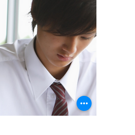
邊，半低著頭說。 你結婚了，有孩子了，還抓住過
去不放嗎？周老師問。 小陳想了想說，好像沒有
抓，又好像有抓吧，我不想抓住過去，可是好像還
是抓…這回答弄糊塗了全場，也把她自己整糊塗
了。 那你抓著的是啥呢？周老師又問。 不知道，迷
糊了。小陳很快回答說，最近總是在不知道的狀
態。上一次參加工作坊後好像進步了一點點，但現
在… 老師看出她的迷惘，說，人要為自己的成長負
責，投入一點點，收入也是一點點，當我們全部投
入，生命就會給予我們相對應的。當我們投入越
多，我們的收穫也就越多，願意付出更多愛，也就
得到更多，哪怕過程艱難，投入的刹那，內在已得
到。這就是平衡法則。或如佛家的因果的法則，一
切都是因果迴圈，現在的生活是過去所投入的結
果，想要更好地生活，卻不轉化過去的模式，那未
來還是一樣。小陳，你最想做的事是什麼？ 小陳思
索半天，沒有回答。 周老師語重心長地說，你需要
好好想下這個問題：這一輩子為何而來？ 小陳聽到
這話微微震動了下，以前我總是一