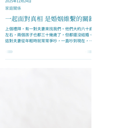
2025年12月24日
家庭關係
一起面對真相 是婚姻維繫的關鍵
上個禮拜，有一對夫妻來找我們。他們大約六十歲
左右，兩個孩子也都三十幾歲了，但都還沒結婚。
這對夫妻從年輕時就常常爭吵，一直吵到現在，幾
乎成了習慣。 當天我問他們：「你們覺得目前最大
的問題是什麼？」結果，他們兩個都沒有直接回
答，而是各自開始抱怨對方——先生說太太脾氣不
好，太太說先生不負責任、不夠上進。 他們的對話
幾乎全是指責，彼此都帶著滿滿的怨氣。後來我慢
慢了解，他們年輕的時候生活真的很辛苦。那時候