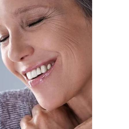
能力捍衛自己。而成功地誕生在這個世界，將 持續
支持我們一輩子。透過這個經驗，我們將獲得力
量，同時日後也不斷地成功的 捍衛我們自己。 是我
扯得太遠了嗎?要具備什麼樣的專業才能夠獲得這樣
的經驗呢?往後人生 中的成功真的就這麼依賴這個首
次成功到這種程度嗎? 若以剖腹產出生的人，或必須
用醫療的鉗子出生的人來說，他們在孩提及成人 時
期的表現如何?如果是早產兒，或許他們需要在保溫
箱內待幾個星期或甚至幾個 然而，關於他們的自立
與自信的狀況又如何呢? 當然，這種早期經驗所帶來
的影響，某部分日後是可以克服。像是生命中所面
臨困難或身負重擔 我們仍然可以從這些事情獲得某
些力量。 儘管如此，即便瞭解早期經驗的本質，那
還是會有有某些局限，而那將成為我們必須面對的
挑戰。我們或許可以彌補曾經的失落，或用其他的
方式重新拾回所失去的，而經常是以説明他人的方
式呈現。 接受母親 出生之後，下一個具決定性