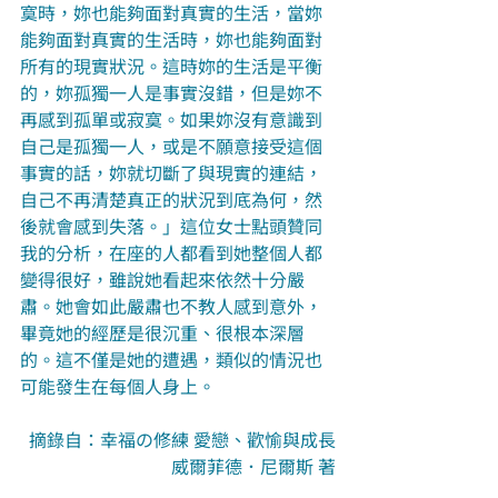
寞時，妳也能夠面對真實的生活，當妳
能夠面對真實的生活時，妳也能夠面對
所有的現實狀況。這時妳的生活是平衡
的，妳孤獨一人是事實沒錯，但是妳不
再感到孤單或寂寞。如果妳沒有意識到
自己是孤獨一人，或是不願意接受這個
事實的話，妳就切斷了與現實的連結，
自己不再清楚真正的狀況到底為何，然
後就會感到失落。」這位女士點頭贊同
我的分析，在座的人都看到她整個人都
變得很好，雖說她看起來依然十分嚴
肅。她會如此嚴肅也不教人感到意外，
畢竟她的經歷是很沉重、很根本深層
的。這不僅是她的遭遇，類似的情況也
可能發生在每個人身上。
摘錄自：幸福の修練 愛戀、歡愉與成長
威爾菲德．尼爾斯 著