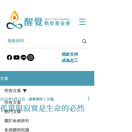
​捐款支持
​成為志工
文章
所有文章
2022年5月25日
讀畢需時 2 分鐘
所有文章
孤單與寂寞是生命的必然
熱門文章
關於系統排列
系統觀與知識