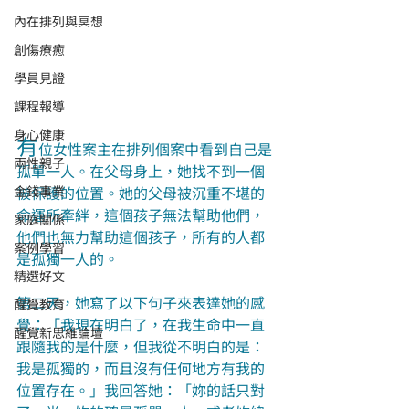
內在排列與冥想
創傷療癒
學員見證
課程報導
身心健康
有
位女性案主在排列個案中看到自己是
兩性親子
孤單一人。在父母身上，她找不到一個
金錢事業
被保護的位置。她的父母被沉重不堪的
命運所牽絆，這個孩子無法幫助他們，
家庭關係
他們也無力幫助這個孩子，所有的人都
案例學習
是孤獨一人的。
精選好文
第二天，她寫了以下句子來表達她的感
醒覺教育
覺：「我現在明白了，在我生命中一直
醒覺新思維論壇
跟隨我的是什麼，但我從不明白的是：
我是孤獨的，而且沒有任何地方有我的
位置存在。」我回答她：「妳的話只對