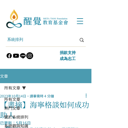
​捐款支持
​成為志工
文章
所有文章
2023年10月14日
讀畢需時 4 分鐘
所有文章
【書摘】海寧格談如何成功
熱門文章
助人
關於系統排列
已更新：
5月16日
系統觀與知識