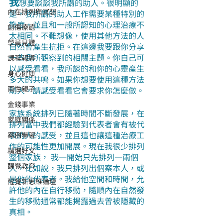
我
想要談談我所謂的助人。很明顯的
內在排列與冥想
是，我所謂的助人工作需要某種特別的
態度，並且和一般所認知的心理治療不
創傷療癒
太相同。不難想像，使用其他方法的人
學員見證
自然會產生抗拒。在這邊我要跟你分享
一些我所觀察到的相關主題。你自己可
課程報導
以感受看看，我所談的和你的心靈產生
身心健康
多大的共鳴。如果你想要使用這種方法
兩性親子
助人，請感受看看它會要求你怎麼做。
金錢事業
家族系統排列已隨著時間不斷發展，在
家庭關係
排列當中我們都經驗到代表者會有被代
表的人的感受，並且這也讓這種治療工
案例學習
作的可能性更加開展。現在我很少排列
精選好文
整個家族， 我一開始只先排列一兩個
醒覺教育
人，比如說，我只排列出個案本人，或
是他的代表者。我給他空間和時間，允
醒覺新思維論壇
許他的內在自行移動，隨順內在自然發
生的移動通常都能揭露過去曾被隱藏的
真相。