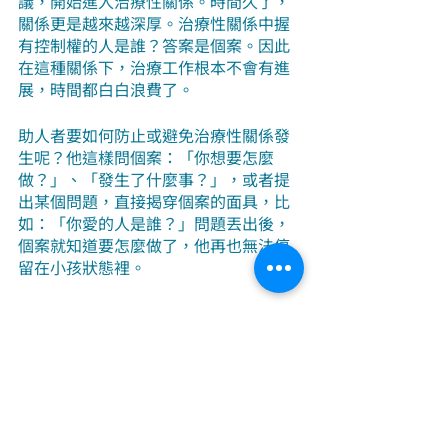
議，開始進入治療性關係。時間久了，
關係更是越來越深厚。治療性關係中握
有控制權的人是誰？答案是個案。因此
在這種關係下，治療工作根本不會有進
展，時間都白白浪費了。
助人者要如何防止或避免治療性關係發
生呢？他這樣問個案：「你想要怎麼
做？」、「發生了什麼事？」，或者提
出某個問題，直接揭穿個案的面具，比
如：「你愛的人是誰？」問題丟出後，
個案就知道要怎麼做了，他再也無法停
留在小孩狀態裡。
摘錄自 在愛中昇華
伯特 
· 
海寧格著
海寧格
在愛中昇華
助人
關於系統排列