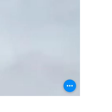
不自知，卻會在無意識中產生莫名的情緒，或是發
生意外、疾病與失敗，甚至有時無意識地走向死
亡，自己卻沒有覺察到；更嚴重的是，如果家庭中
直接經歷事件的這一代成員沒有真正去面對，或沒
有一個完整的哀悼，這種壓抑的情緒會轉變為家庭
裡隱藏的動力，有時甚至會持續影響第三、四代。
創傷要如何療癒呢？只能用愛療癒。要讓愛流動，
生命力才會流動，「系統排列」可以幫助我們療癒
這個創傷。當我們可以站回自己的序位接受生命的
無常變化，過世的親人才能因此得到安息。 🌟內在
排列：對突然過世親人的祝福