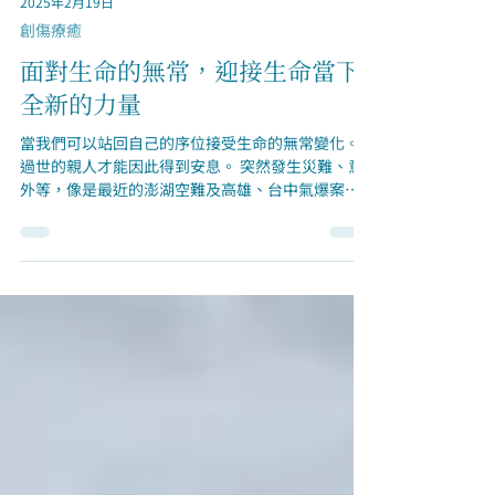
2025年2月19日
創傷療癒
面對生命的無常，迎接生命當下
全新的力量
當我們可以站回自己的序位接受生命的無常變化。
過世的親人才能因此得到安息。 突然發生災難、意
外等，像是最近的澎湖空難及高雄、台中氣爆案，
當家人發生意外或因疾病而突然死亡時，這樣的事
情對整個家庭來說也是一種驚嚇，因為太突然且令
人不知所措，不僅這個家的生命力凍結住，對這個
人的愛也凍結住了。親人雖已過世，但未解決的創
傷卻存在於我們的心、存在於整個家族的集體潛意
識裡。 這會對我們造成什麼影響呢？我們的生命力
有一部分會停頓在事件發生時的歲數，造成我們無
法用百分之百全然的生命力來生活。通常當事人並