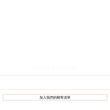
關於我們
客服資訊
創辦人故事
客服留言
​執行長的話
常見問題
​經營理念
聯絡我們
隱私權及網站使用條款
個資保護
關注我們 獲得最新消息
加入我們的郵寄清單