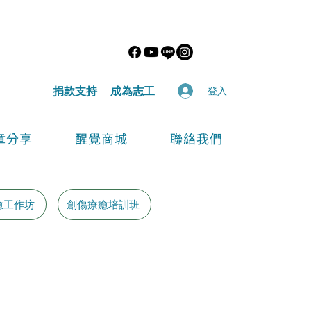
​捐款支持
​成為志工
登入
章分享
醒覺商城
聯絡我們
癒工作坊
創傷療癒培訓班