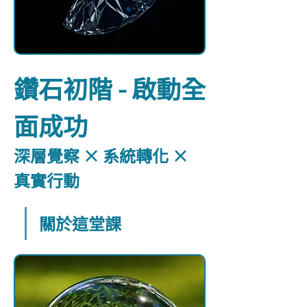
鑽石初階 - 啟動全
面成功
深層覺察 × 系統轉化 × 
真實行動
關於這堂課