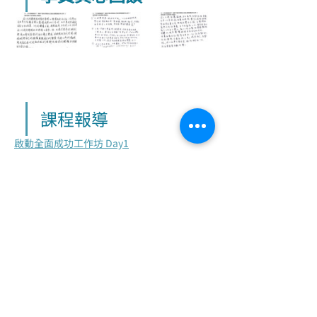
課程報導
啟動全面成功工作坊 Day1
啟動全面成功工作坊 Day2
提醒：報名成功並完款者~醒覺課程顧問
會邀請您加入【LINE學習群】，課前重
要公告的發布及學習皆會使用該班群，若
您沒有 LINE帳號， 請您提早申請準備
好。
請事先閱讀周鼎文老師著作《愛與和
解》。