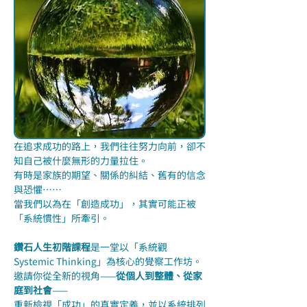
在追求成功的路上，我們往往努力向前，卻不
知自己被什麼無形的力量拉住。
有時是家族的期望、關係的糾結、舊有的信念
與恐懼……
當我們以為在「創造成功」，其實可能正被
「系統慣性」所牽引。
鑽石人生初階課程
是一堂以「系統觀 
Systemic Thinking」為核心的覺察工作坊。
邀請你從全新的視角——
從個人到整體、從家
庭到社會
——
重新檢視「成功」的真實定義，並以系統排列