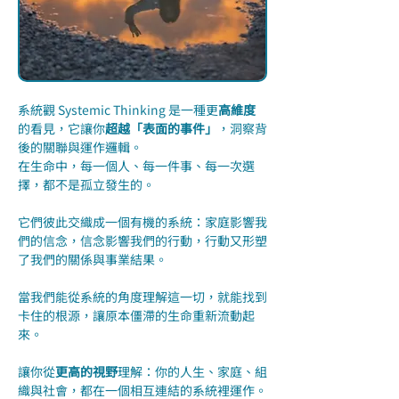
系統觀 Systemic Thinking 是一種更
高維度
的看見，它讓你
超越「表面的事件」
，洞察背
後的關聯與運作邏輯。
在生命中，每一個人、每一件事、每一次選
擇，都不是孤立發生的。
它們彼此交織成一個有機的系統：家庭影響我
們的信念，信念影響我們的行動，行動又形塑
了我們的關係與事業結果。
當我們能從系統的角度理解這一切，就能找到
卡住的根源，讓原本僵滯的生命重新流動起
來。
讓你從
更高的視野
理解：你的人生、家庭、組
織與社會，都在一個相互連結的系統裡運作。