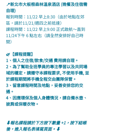
📍新北市大板根森林溫泉酒店 (晚餐及住宿需
自理)
報到時間：11/22 早上8:30（由於地點在郊
區，請於11/21/週四之前抵達）
課程時間：11/22 早上9:00 正式啟航～直到
11/24下午 6 點左右（請全然安排好自己時
間）
🌿【課程提醒】
1、個人之住宿/飲食/交通 費用請自理。
2、為了幫助全班學員的專注學習以及共同場
域的穩定，請遵守本課程要求, 不使用手機, 並
於課程期間將手機全程交由團隊保管。
3、留意課程時間及地點，妥善安排您的交
通。
4、因應環保及個人身體情況，請自備水壺、
披肩或保暖衣物。
⬇️報名課程請於下方按下數量 +1，按下結帳
後，進入報名表填寫頁面。⬇️