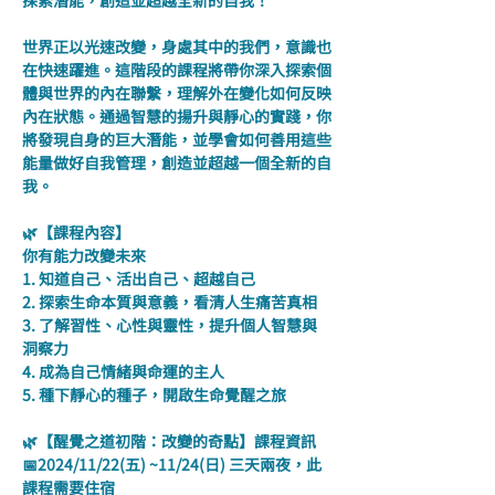
探索潛能，創造並超越全新的自我！
世界正以光速改變，身處其中的我們，意識也
在快速躍進。這階段的課程將帶你深入探索個
體與世界的內在聯繫，理解外在變化如何反映
內在狀態。通過智慧的揚升與靜心的實踐，你
將發現自身的巨大潛能，並學會如何善用這些
能量做好自我管理，創造並超越一個全新的自
我。
🌿【課程內容】
你有能力改變未來
1. 知道自己、活出自己、超越自己
2. 探索生命本質與意義，看清人生痛苦真相
3. 了解習性、心性與靈性，提升個人智慧與
洞察力
4. 成為自己情緒與命運的主人
5. 種下靜心的種子，開啟生命覺醒之旅
🌿【醒覺之道初階：改變的奇點】課程資訊
📅2024/11/22(五) ~11/24(日) 三天兩夜，此
課程需要住宿