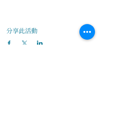
分享此活動
關於我們
創辦人故事
​執行長的話
​經營理念
隱私權及網站使用條款