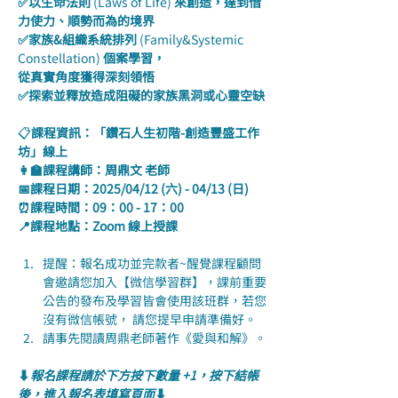
✅以生命法則 
(Laws of Life) 
來創造，達到借
力使力、順勢而為的境界
✅家族&組織系統排列 
(Family&Systemic 
Constellation) 
個案學習，
從真實角度獲得深刻領悟
✅探索並釋放造成阻礙的家族黑洞或心靈空缺
📋
課程資訊：「鑽石人生初階-創造豐盛工作
坊」線上
👩‍🏫課程講師：周鼎文 老師
📅課程日期：2025/04/12 (六) - 04/13 (日)
⏰課程時間：09：00 - 17：00
📍課程地點：Zoom 線上授課
提醒：報名成功並完款者~醒覺課程顧問
會邀請您加入【微信學習群】，課前重要
公告的發布及學習皆會使用該班群，若您
沒有微信帳號， 請您提早申請準備好。
請事先閱讀周鼎老師著作《愛與和解》。
⬇️
報名課程請於下方按下數量 +1，按下結帳
後，進入報名表填寫頁面
⬇️