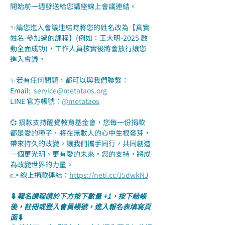
開始前一週發送給您講座線上會議連結。
✨請您進入會議連結時將您的姓名改為【真實
姓名-參加過的課程】(例如：王大明-2025 啟
動全面成功)，工作人員核實後將會放行讓您
進入會議。
✨若有任何問題，都可以與我們聯繫：
Email:  
service@metataos.org
LINE 官方帳號：
@metataos
💞 捐款支持醒覺教育基金會，您每一份捐款
都是愛的種子，將在無數人的心中生根發芽，
帶來持久的改變。讓我們攜手同行，共同創造
一個更光明、更有愛的未來。您的支持，將成
為改變世界的力量。
👉 線上捐款連結：
https://neti.cc/J5dwkNJ
⬇️
報名課程請於下方按下數量 +1，按下結帳
後，註冊或登入會員帳號，進入報名表填寫頁
面
⬇️