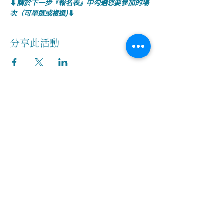
⬇️
請於下一步『報名表』中勾選您要參加的場
次（可單選或複選)
⬇️
分享此活動
關於我們
創辦人故事
​執行長的話
​經營理念
隱私權及網站使用條款
客服資訊