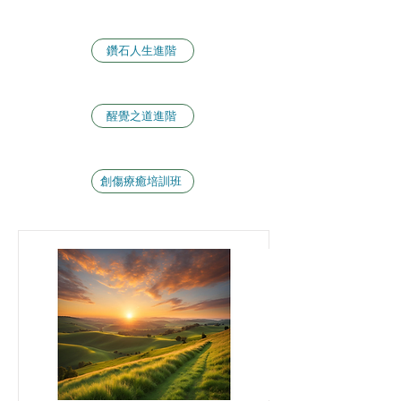
鑽石人生進階
醒覺之道進階
創傷療癒培訓班