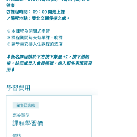
健康
⏰課程時間： 09：00 開始上課
📍課程地點：雙北交通便捷之處。
※ 本課程為閉關式學習
※ 課程期間每天有早課、晚課
※ 請學員安排入住課程的酒店
⬇️報名課程請於下方按下數量 +1，按下結帳
後，註冊或登入會員帳號，進入報名表填寫頁
面⬇️
學習費用
銷售已完結
票券類型
課程學習價
價格