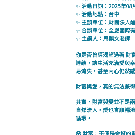
✨ 
活動日期：2025年08月2日 (
✨ 
活動地點：台中
✨ 
主辦單位：財團法人
✨ 
合辦單位：全崴國際有限
✨ 
主講人：周鼎文老師
你是否曾經渴望過著 財
連結，讓生活充滿愛與
易流失，甚至內心仍然
財富與愛，真的無法兼
其實，財富與愛並不是
自然流入，愛也會順暢
循環。
💟 財富：不僅是金錢