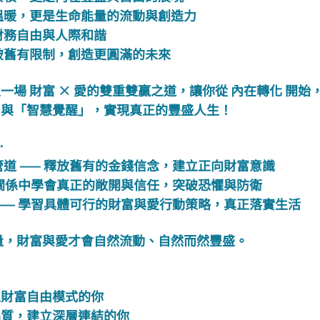
的溫暖，更是生命能量的流動與創造力
的財務自由與人際和諧
打破舊有限制，創造更圓滿的未來
一場 財富 × 愛的雙重雙贏之道，讓你從 內在轉化 開
」與「智慧覺醒」，實現真正的豐盛人生！
…
管道 —— 釋放舊有的金錢信念，建立正向財富意識
 在關係中學會真正的敞開與信任，突破恐懼與防衛
 —— 學習具體可行的財富與愛行動策略，真正落實生活
能量，財富與愛才會自然流動、自然而然豐盛。
立財富自由模式的你
品質，建立深層連結的你