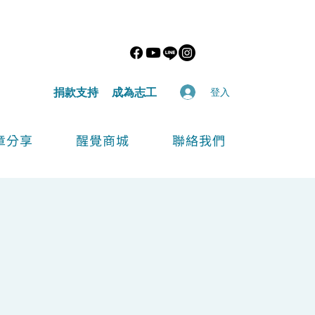
​捐款支持
​成為志工
登入
章分享
醒覺商城
聯絡我們