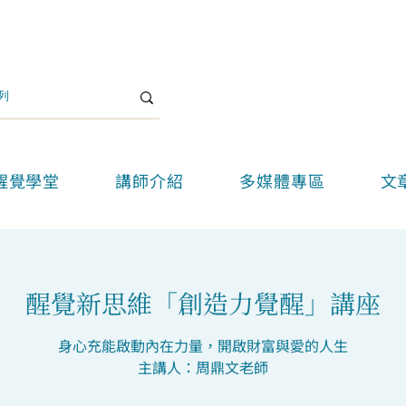
醒覺學堂
講師介紹
多媒體專區
文
醒覺新思維「創造力覺醒」講座
身心充能啟動內在力量，開啟財富與愛的人生
主講人：周鼎文老師