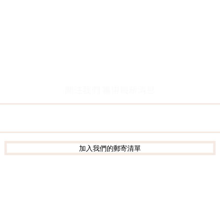
創辦人故事
客服留言
​執行長的話
常見問題
​經營理念
聯絡我們
隱私權及網站使用條款
個資保護
關注我們 獲得最新消息
加入我們的郵寄清單
0909-715797 /02-25783442 郵件信箱:
service@metatao
版權所有 © 2026 財團法人新北市醒覺教育基金會版權所有