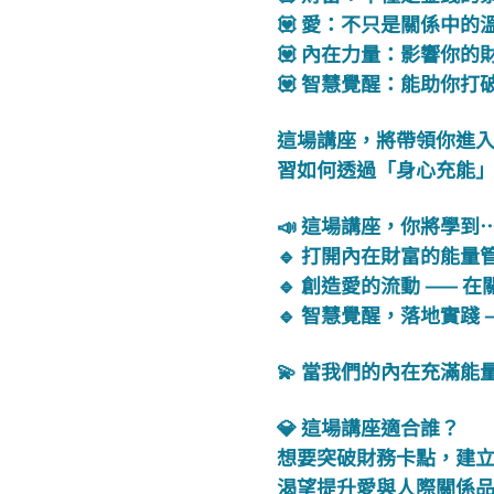
💟 愛：不只是關係中
💟 內在力量：影響你
💟 智慧覺醒：能助你
這場講座，將帶領你進入
習如何透過「身心充能
📣 這場講座，你將學到
🔹 打開內在財富的能量
🔹 創造愛的流動 ——
🔹 智慧覺醒，落地實踐
💫 當我們的內在充滿
💎 這場講座適合誰？
想要突破財務卡點，建
渴望提升愛與人際關係