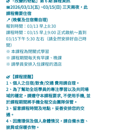
🌿「改變的奇點」第 6 期 課程資訊
📅2026/03/13(五) ~03/15(日) 三天兩夜，此
課程需要住宿
📍 (晚餐及住宿需自理)
報到時間：03/13 早上8:30
課程時間：03/15 早上9:00 正式啟航～直到
03/15下午 5:30 左右（請全然安排好自己時
間）
※ 本課程為閉關式學習
※ 課程期間每天有早課、晚課
※ 請學員安排入住課程的酒店
🌿【課程提醒】
1、個人之住宿/飲食/交通 費用請自理。
2、為了幫助全班學員的專注學習以及共同場
域的穩定，請遵守本課程要求, 不使用手機, 並
於課程期間將手機全程交由團隊保管。
3、留意課程時間及地點，妥善安排您的交
通。
4、因應環保及個人身體情況，請自備水壺、
披肩或保暖衣物。