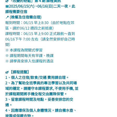
🌿「改變的奇點」第 4 期 課程資訊
📅2025/06/15(六) ~06/16(日)二天一夜，此
課程需要住宿
📍 (晚餐及住宿需自理)
報到時間：06/15 早上8:30（由於地點在郊
區，請於06/12 週四之前抵達）
課程時間：06/15 早上9:00 正式啟航～直到
06/16下午 7:00 左右（請全然安排好自己時
間）
※ 本課程為閉關式學習
※ 課程期間每天有早課、晚課
※ 請學員安排入住課程的酒店
🌿【課程提醒】
1、個人之住宿/飲食/交通 費用請自理。
2、為了幫助全班學員的專注學習以及共同場
域的穩定，請遵守本課程要求, 不使用手機, 並
於課程期間將手機全程交由團隊保管。
3、留意課程時間及地點，妥善安排您的交
通。
4、因應環保及個人身體情況，請自備水壺、
披肩或保暖衣物。