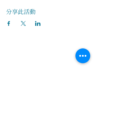
分享此活動
關於我們
創辦人故事
​執行長的話
​經營理念
隱私權及網站使用條款
客服資訊
客服留言
常見問題