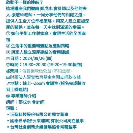
啟動不一樣的連結？
這場講座我們邀請 鄭戊水 會計師以及他的夫
人-張慧玲老師，一同分享他們的相處之道。
提供人生全方位幸福策略，與家人建立更加深
厚的關係，並在每一天中找到滿滿的幸福。
① 如何平衡工作與家庭，實現生活的全面幸
福
② 生活中的重要轉變點及應對策略
③ 與家人建立深厚連結的實用建議
📅
日期：2024/09/26 (四)
⏰時間：19:30~20:30 (19:20~19:30報到)
💰費用：
傳愛捐款做公益 (不限金額)
由財團法人醒覺教育基金會開立捐款收據    
📍地點：線上--Zoom 會議室 (報名完成將收
到上課連結)
📖 專業講師介紹
講師：鄭戊水 會計師 
現職：
▪沅聖科技股份有限公司獨立董事 
▪國泰世華銀行(柬埔寨)有限公司獨立董事 
▪台灣社會創新永續發展協會常務監事