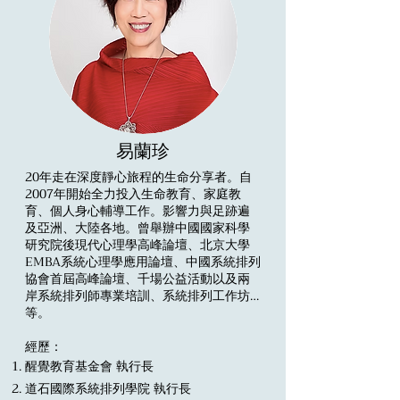
​易蘭珍
20年走在深度靜心旅程的生命分享者。自
2007年開始全力投入生命教育、家庭教
育、個人身心輔導工作。影響力與足跡遍
及亞洲、大陸各地。曾舉辦中國國家科學
研究院後現代心理學高峰論壇、北京大學
EMBA系統心理學應用論壇、中國系統排列
協會首屆高峰論壇、千場公益活動以及兩
岸系統排列師專業培訓、系統排列工作坊…
等。
​經歷：
醒覺教育基金會 執行長
道石國際系統排列學院 執行長