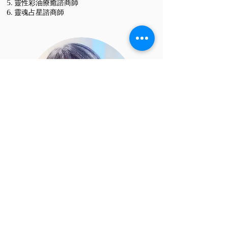
靈性彩油療癒諮商師
靈魂占星諮商師
賴新雅
新雅老師專注於身體療癒與能量整合，擅長
將泰式按摩、呼吸訓練與情緒療癒結合，課
程氛圍溫暖自在，讓學員在細緻的照顧中學
會與身體對話。
​經歷：