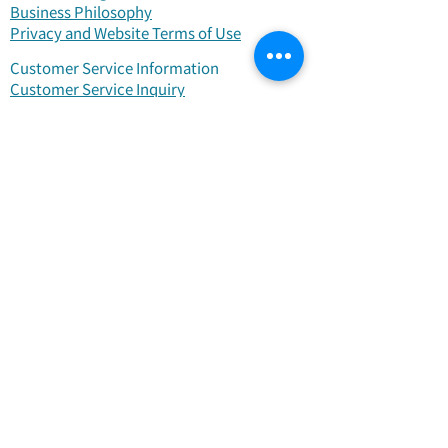
​Business Philosophy
Privacy and Website Terms of Use
Customer Service Information
Customer Service Inquiry
Frequently Asked Questions
Contact Us
版權所有 © 2026 財團法人新北市醒覺教育基
金會版權所有
電話:
0909-715797
/02-25783442 郵件信
箱:
service@metataos.org
關注我們 獲得最新消息
電子信箱
加入我們的郵寄清單