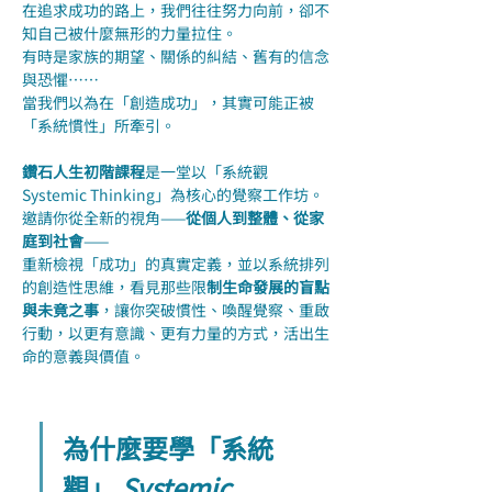
在追求成功的路上，我們往往努力向前，卻不
知自己被什麼無形的力量拉住。
有時是家族的期望、關係的糾結、舊有的信念
與恐懼……
當我們以為在「創造成功」，其實可能正被
「系統慣性」所牽引。
鑽石人生初階課程
是一堂以「系統觀 
Systemic Thinking」為核心的覺察工作坊。
邀請你從全新的視角——
從個人到整體、從家
庭到社會
——
重新檢視「成功」的真實定義，並以系統排列
的創造性思維，看見那些限
制生命發展的盲點
與未竟之事
，讓你突破慣性、喚醒覺察、重啟
行動，以更有意識、更有力量的方式，活出生
命的意義與價值。
為什麼要學「系統
觀」 
Systemic 