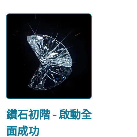
鑽石初階 - 啟動全
面成功