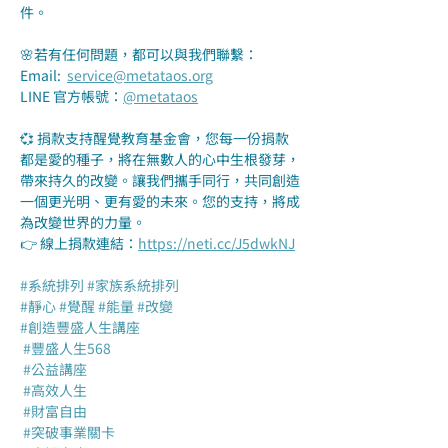
件。
🌸若有任何問題，都可以與我們聯繫：
Email:  
service@metataos.org
LINE 官方帳號：
@metataos
💞 捐款支持醒覺教育基金會，您每一份捐款
都是愛的種子，將在無數人的心中生根發芽，
帶來持久的改變。讓我們攜手同行，共同創造
一個更光明、更有愛的未來。您的支持，將成
為改變世界的力量。
👉 線上捐款連結：
https://neti.cc/J5dwkNJ
#系統排列
#家族系統排列
#靜心
#覺醒
#能量
#改變
#創造豐盛人生講座
#豐盛人生568
#公益講座
#高效人生
#財富自由
#突破事業關卡