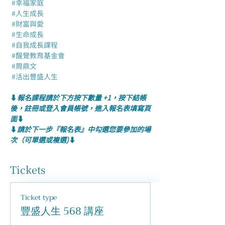
#幸福家庭
#人生成長
#財富與愛
#生命成長
#自我成長課程
#醒覺教育基金會
#周鼎文
#活出豐盛人生
⬇️
報名課程請於下方按下數量 +1，按下結帳
後，註冊或登入會員帳號，進入報名表填寫頁
面
⬇️
⬇️
請於下一步『報名表』中勾選您要參加的場
次（可單選或複選)
⬇️
Tickets
Ticket type
豐盛人生 568 講座