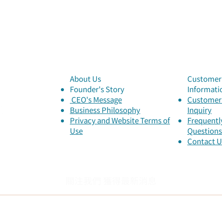
About Us
Customer 
Founder's Story
Informati
​ CEO's Message
Customer 
​Business Philosophy
Inquiry
Privacy and Website Terms of
Frequentl
Use
Questions
Contact U
關注我們 獲得最新消息