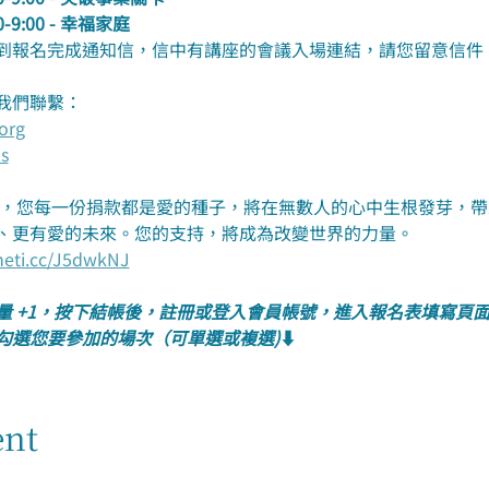
30-9:00 - 幸福家庭
到報名完成通知信，信中有講座的會議入場連結，請您留意信件
我們聯繫：
org
s
金會，您每一份捐款都是愛的種子，將在無數人的心中生根發芽，
、更有愛的未來。您的支持，將成為改變世界的力量。
/neti.cc/J5dwkNJ
量 +1，按下結帳後，註冊或登入會員帳號，進入報名表填寫頁
勾選您要參加的場次（可單選或複選)
⬇️
ent