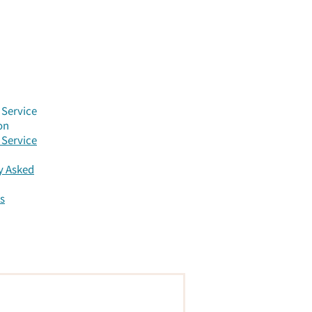
Service
on
Service
y Asked
s