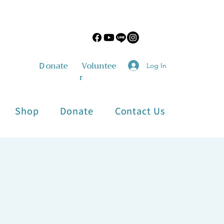
​Ｄonate
Voluntee
Log In
r
Shop
Donate
Contact Us