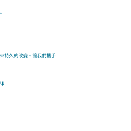
。
帶來持久的改變。讓我們攜手
面
⬇️