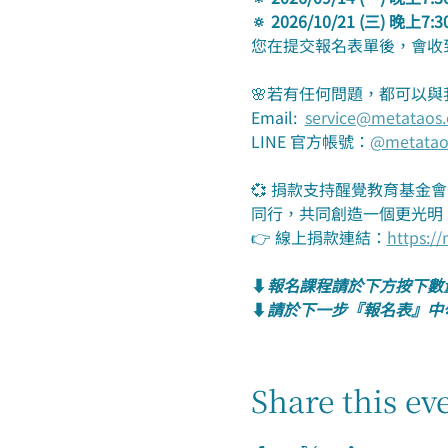
🔅 2026/10/21 (三) 晚上7:
您在提交報名表單後，會收
🌸若有任何問題，都可以與
Email:  
service@metataos.
LINE 官方帳號：
@metatao
💞 捐款支持醒覺教育基
同行，共同創造一個更光明
👉 線上捐款連結：
https:/
⬇️
報名課程請於下方按下數
⬇️
請於下一步『報名表』中
Share this ev