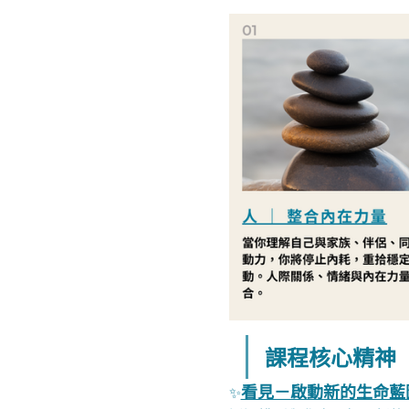
課程核心精神
看見－啟動新的生命藍
✨