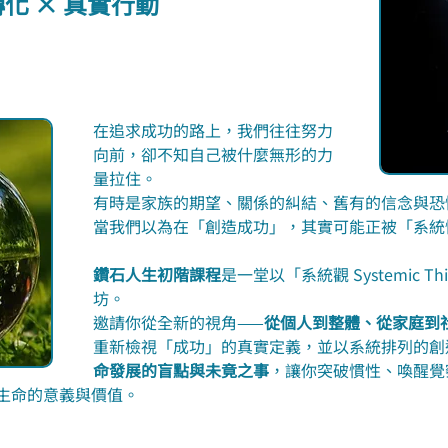
轉化 × 真實行動
在追求成功的路上，我們往往努力
向前，卻不知自己被什麼無形的力
量拉住。
有時是家族的期望、關係的糾結、舊有的信念與恐
當我們以為在「創造成功」，其實可能正被「系統
鑽石人生初階課程
是一堂以「系統觀 Systemic T
坊。
邀請你從全新的視角——
從個人到整體、從家庭到
重新檢視「成功」的真實定義，並以系統排列的創
命發展的盲點與未竟之事
，讓你突破慣性、喚醒覺
生命的意義與價值。