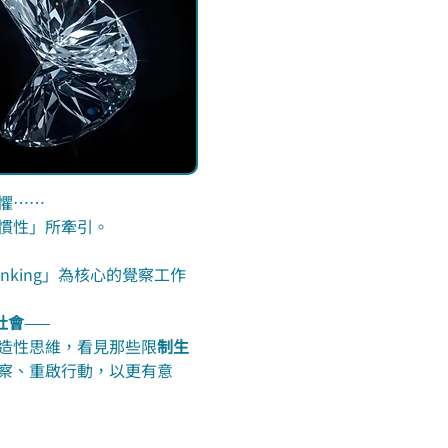
懼……
慣性」所牽引。
hinking」為核心的覺察工作
社會
——
造性思維，看見那些限
制生
察、重啟行動，以更有意