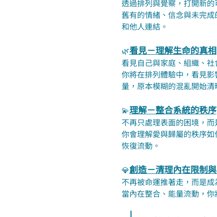
透過排列與覺察，打開新的
舊有的情緒、信念與未完成
和他人連結。
看見－理解生命的真相
🌿
看見自己與家庭、組織、社
你將在排列體驗中，看見影
量，原本模糊的混亂開始清
理解－整合系統的秩序
💫
不再只處理表面的困境，而
你會理解愛與歸屬的秩序如
恢復流動。
創造－清理內在限制與
💎
不再被命運推著走，而是成
當內在整合、能量流動，你