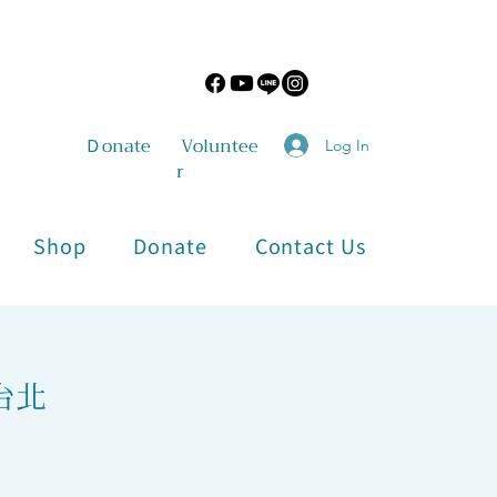
​Ｄonate
Voluntee
Log In
r
Shop
Donate
Contact Us
台北