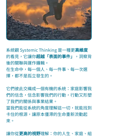
系統觀 Systemic Thinking 是一種更
高維度
的看見，它讓你
超越「表面的事件」
，洞察背
後的關聯與運作邏輯。
在生命中，每一個人、每一件事、每一次選
擇，都不是孤立發生的。
它們彼此交織成一個有機的系統：家庭影響我
們的信念，信念影響我們的行動，行動又形塑
了我們的關係與事業結果。
當我們能從系統的角度理解這一切，就能找到
卡住的根源，讓原本僵滯的生命重新流動起
來。
讓你從
更高的視野
理解：你的人生、家庭、組