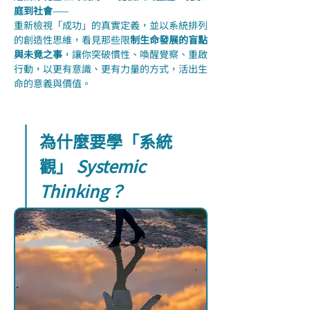
庭到社會
——
重新檢視「成功」的真實定義，並以系統排列
的創造性思維，看見那些限
制生命發展的盲點
與未竟之事
，讓你突破慣性、喚醒覺察、重啟
行動，以更有意識、更有力量的方式，活出生
命的意義與價值。
為什麼要學「系統
觀」 
Systemic 
Thinking？