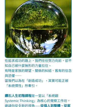
在追求成功的路上，我們往往努力向前，卻不
知自己被什麼無形的力量拉住。
有時是家族的期望、關係的糾結、舊有的信念
與恐懼……
當我們以為在「創造成功」，其實可能正被
「系統慣性」所牽引。
鑽石人生初階課程
是一堂以「系統觀 
Systemic Thinking」為核心的覺察工作坊。
邀請你從全新的視角——
從個人到整體、從家