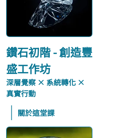
鑽石初階 - 創造豐
盛工作坊
深層覺察 × 系統轉化 × 
真實行動
關於這堂課