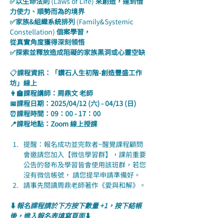
✅以生命法則 
(Laws of Life) 
來創造，達到借
力使力、順勢而為的境界
✅家族&組織系統排列 
(Family&Systemic 
Constellation) 
個案學習，
從真實角度獲得深刻領悟
✅探索並釋放造成阻礙的家族黑洞或心靈空缺
📋
課程資訊：「鑽石人生初階-創造豐盛工作
坊」線上
👩‍🏫課程講師：周鼎文 老師
📅課程日期：2025/04/12 (六) - 04/13 (日)
⏰課程時間：09：00 - 17：00
📍課程地點：Zoom 線上授課
提醒：報名成功並完款者~醒覺課程顧問
會邀請您加入【微信學習群】，課前重要
公告的發布及學習皆會使用該班群，若您
沒有微信帳號， 請您提早申請準備好。
請事先閱讀周鼎老師著作《愛與和解》。
⬇️
報名課程請於下方按下數量 +1，按下結帳
後，進入報名表填寫頁面
⬇️