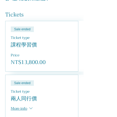
Tickets
Sale ended
Ticket type
課程學習價
Price
NT$13,800.00
Sale ended
Ticket type
兩人同行價
More info