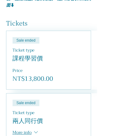
面
⬇️
Tickets
Sale ended
Ticket type
課程學習價
Price
NT$13,800.00
Sale ended
Ticket type
兩人同行價
More info