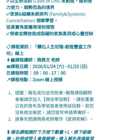
✅以生命法則 
(Laws of Life) 
來創造，達到借
力使力、順勢而為的境界
✅家族&組織系統排列 
(Family&Systemic 
Constellation) 
個案學習，
從真實角度獲得深刻領悟
✅探索並釋放造成阻礙的家族黑洞或心靈空缺
📋
課程資訊：「鑽石人生初階-創造豐盛工作
坊」線上
👩‍🏫課程講師：周鼎文 老師
📅課程日期：2026/01/24 (六) - 01/25 (日)
⏰課程時間： 09：00 - 17：00
📍課程地點：Zoom 線上授課
提醒：報名成功並完款者~醒覺課程顧問
會邀請您加入【微信學習群】，課前重要
公告的發布及學習皆會使用該班群，若您
沒有微信帳號， 請您提早申請準備好。
請事先閱讀周鼎老師著作《愛與和解》。
⬇️
報名課程請於下方按下數量 +1，按下結帳
後，註冊或登入會員帳號，進入報名表填寫頁