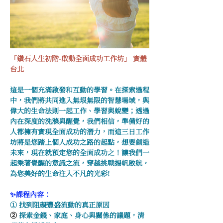
「鑽石人生初階-啟動全面成功工作坊」 實體
台北
這是一個充滿啟發和互動的學習。在探索過程
中，我們將共同進入無垠無限的智慧場域，與
偉大的生命法則一起工作、學習與蛻變；透過
內在深度的洗滌與醒覺，我們相信，準備好的
人都擁有實現全面成功的潛力，而這三日工作
坊將是您踏上個人成功之路的起點，想要創造
未來，現在就預定您的全面成功之！讓我們一
起乘著覺醒的意識之流，穿越挑戰揚帆啟航，
為您美好的生命注入不凡的光彩!
✨課程內容：
① 找到阻礙豐盛流動的真正原因
② 
探索金錢、家庭、身心與關係的議題，清