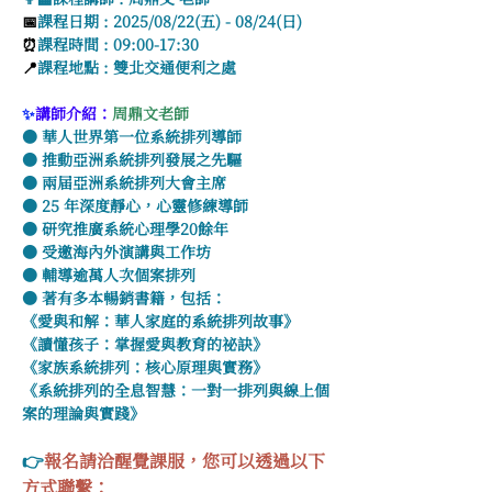
📅
課程日期 : 2025/08/22(五) - 08/24(日)
⏰
課程時間 : 09:00-17:30
📍
課程地點 : 雙北交通便利之處
✨
講師介紹
：
周鼎文老師
● 華人世界第一位系統排列導師
● 推動亞洲系統排列發展之先驅
● 兩届亞洲系統排列大會主席
● 25 年深度靜心，心靈修練導師
● 研究推廣系統心理學20餘年
● 受邀海內外演講與工作坊
● 輔導逾萬人次個案排列
● 著有多本暢銷書籍，包括：
《愛與和解：華人家庭的系統排列故事》
《讀懂孩子：掌握愛與教育的祕訣》
《家族系統排列：核心原理與實務》
《系統排列的全息智慧：一對一排列與線上個
案的理論與實踐》
👉
報名請洽醒覺課服，您可以透過以下
方式聯繫：