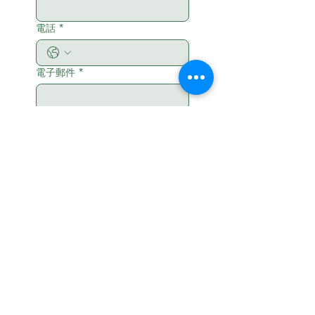
電話
*
電子郵件
*
您希望更了解課程嗎？課程顧問非
常樂意與您通話！請於下方留下週
一到週五 9:00-18:00 方便聯繫的
日期與時間。
*
要留給課程顧問的訊息
提交
< Back