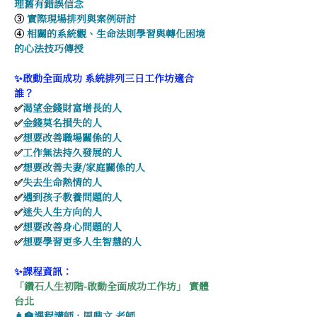
理舊有錯誤信念
③ 
實際現場排列與案例研討
④ 
相關的系統觀、生命法則學習與轉化困境
的心法技巧傳授
✨啟動全面成功 系統排列三日工作坊適合
誰？
✅
渴望金錢財富增長的人            
✅
金錢莫名損失的人
✅
想要改善職場關係的人            
✅
工作無法持久發展的人
✅
想要改善夫妻/家庭關係的人    
✅
失去生命熱情的人
✅
遇到孩子教養問題的人            
✅
迷失人生方向的人
✅
想要改善身心問題的人            
✅
想要學習更多人生智慧的人
✨課程資訊：
「鑽石人生初階-啟動全面成功工作坊」 實體
台北
👩‍🏫課程講師 : 周鼎文 老師