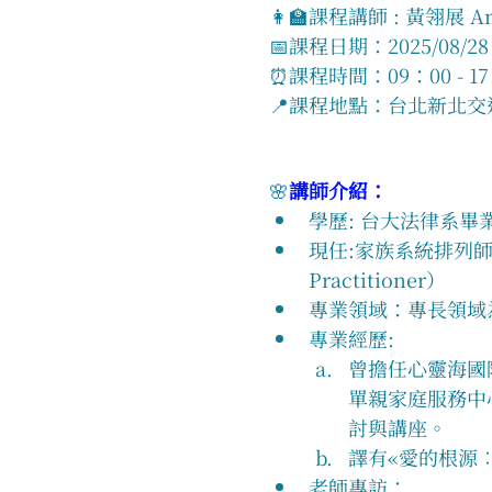
👩‍🏫課程講師 : 黃翎展 A
📅課程日期：2025/08/28 (
⏰課程時間：09：00 - 17
📍課程地點：台北新北
🌸
講師介紹：
學歷: 台大法律系畢
現任:家族系統排列師
Practitioner）
​​專業領域：專長
​專業經歷:
曾擔任心靈海國
單親家庭服務中
討與講座。
譯有«愛的根源
老師專訪：