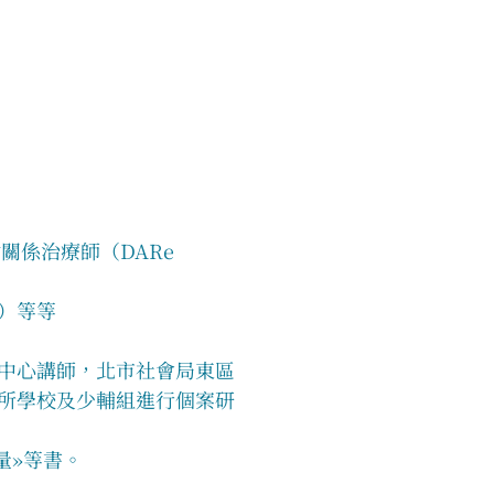
係治療師（DARe 
）等等
中心講師，北市社會局東區
所學校及少輔組進行個案研
量»等書。