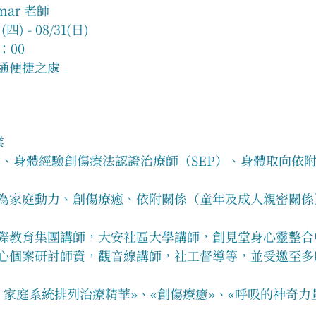
mar 老師
四) - 08/31(日)
：00
交通便捷之處
業
、身體經驗創傷療法認證治療師（SEP）、身體取向依附關
領域為家庭動力、創傷療癒、依附關係（童年及成人親密關係
際教育集團講師，大安社區大學講師，創見堂身心靈整合
心個案研討師資，觀音線講師，社工督導等，並受邀至多
︰家庭系統排列治療精華»、«創傷療癒»、«呼吸的神奇力