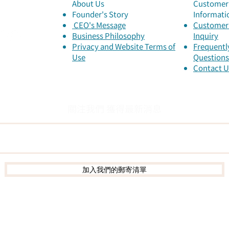
About Us
Customer 
Founder's Story
Informati
​ CEO's Message
Customer 
​Business Philosophy
Inquiry
Privacy and Website Terms of
Frequentl
Use
Questions
Contact U
關注我們 獲得最新消息
加入我們的郵寄清單
0909-715797 /02-25783442 郵件信箱:
service@metatao