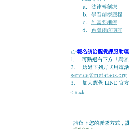
法律轉創療
學習創療歷程
誰需要創療
台灣創療期許
👉
報名請洽醒覺課服助理
1.     可點選右下方
2.     透過下列方式用電話或
service@metataos.org
3.     加入醒覺 LINE 官
< Back
請留下您的聯繫方式，