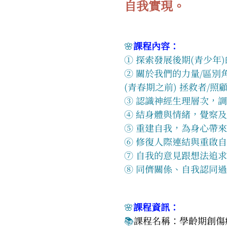
自我實現。
🌸
課程內容：
① 探索發展後期(青少年
② 關於我們的力量/區
(青春期之前) 拯救者/照
③ 認識神經生理層次，
④ 結身體與情緒，覺察
⑤ 重建自我，為身心帶
⑥ 修復人際連結與重啟
⑦ 自我的意見跟想法追求
⑧ 同儕關係、自我認同
🌸
課程資訊：
📚
課程名稱：學齡期創傷療