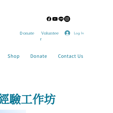
​Ｄonate
Voluntee
Log In
r
Shop
Donate
Contact Us
期經驗工作坊