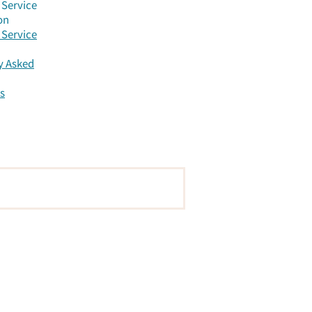
Service
on
Service
y Asked
s
s.org