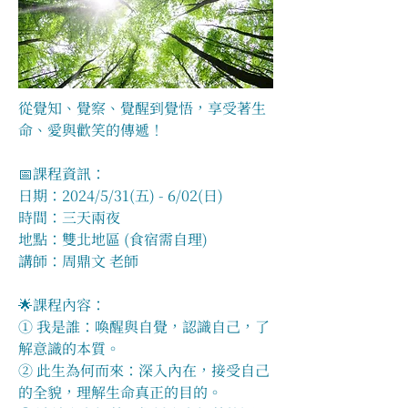
從覺知、覺察、覺醒到覺悟，享受著生
命、愛與歡笑的傳遞！
📅課程資訊：
日期：2024/5/31(五) - 6/02(日)
時間：三天兩夜
地點：雙北地區 (食宿需自理)
講師：周鼎文 老師
🌟課程內容：
① 我是誰：喚醒與自覺，認識自己，了
解意識的本質。
② 此生為何而來：深入內在，接受自己
的全貌，理解生命真正的目的。