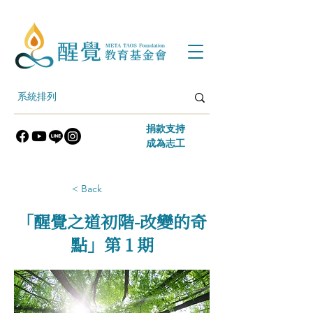
​捐款支持
​成為志工
< Back
「醒覺之道初階-改變的奇
點」第 1 期