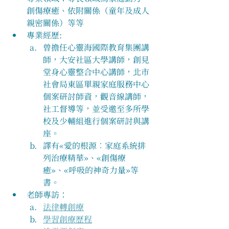
創傷療癒、依附關係（童年及成人
親密關係）等等
​專業經歷:
曾擔任心靈海國際教育集團講
師，大安社區大學講師，創見
堂身心靈整合中心講師，北市
社會局東區單親家庭服務中心
個案研討師資，觀音線講師，
社工督導等，並受邀至多所學
校及少輔組進行個案研討與講
座。
譯有«愛的根源︰家庭系統排
列治療精華»、«創傷療
癒»、«呼吸的神奇力量»等
書。
老師專訪：
法律轉創療
學習創療歷程