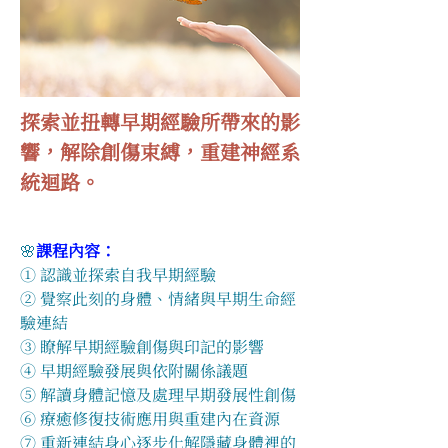
探索並扭轉早期經驗所帶來的影
響，解除創傷束縛，重建神經系
統迴路。
🌸
課程內容：
① 認識並探索自我早期經驗
② 覺察此刻的身體、情緒與早期生命經
驗連結
③ 瞭解早期經驗創傷與印記的影響
④ 早期經驗發展與依附關係議題
⑤ 解讀身體記憶及處理早期發展性創傷
⑥ 療癒修復技術應用與重建內在資源
⑦ 重新連結身心逐步化解隱藏身體裡的