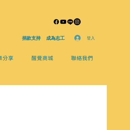
​捐款支持
​成為志工
登入
章分享
醒覺商城
聯絡我們