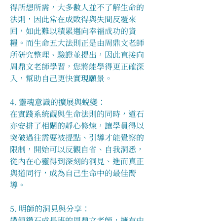
得所想所需，大多數人並不了解生命的
法則，因此常在成敗得與失間反覆來
回，如此難以積累邁向幸福成功的資
糧。而生命五大法則正是由周鼎文老師
所研究整理、驗證並提出，因此直接向
周鼎文老師學習，您將能學得更正確深
入，幫助自己更快實現願景。
4. 靈魂意識的擴展與蛻變：
在實踐系統觀與生命法則的同時，道石
亦安排了相關的靜心修煉，讓學員得以
突破過往需要被提點、引導才能覺察的
限制，開始可以反觀自省、自我洞悉，
從內在心靈得到深刻的洞見、進而真正
與道同行，成為自己生命中的最佳嚮
導。
5. 明師的洞見與分享：
帶領鑽石成長班的周鼎文老師，擁有中