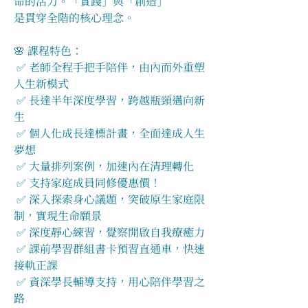
命的活力。「實踐」與「創造」
是貫穿全階的核心理念。
🌸 課程特色：
 ✅ 老師全程手把手陪伴，由內而外重塑
人生新模式
 ✅ 長達半年深度學習，跨越瓶頸邁向新
生
 ✅ 個人化成長達標計畫，全面達成人生
夢想
 ✅ 大量排列案例，加速內在清理轉化
 ✅ 支持家庭成員同修優惠價！
 ✅ 深入探索身心議題，突破原生家庭限
制，實現生命願景
 ✅ 深度靜心練習，覺察開啟自我療癒力
 ✅ 課前學習群組書卡預習直通車，快速
接軌正課
 ✅ 資深學長輔導支持，用心陪伴學習之
路