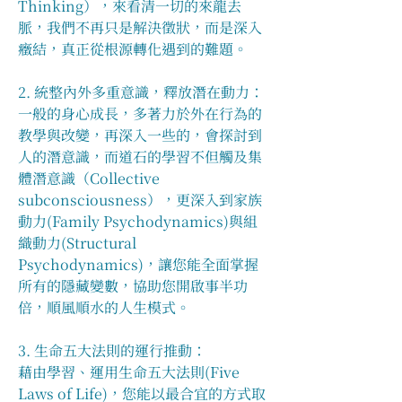
Thinking），來看清一切的來龍去
脈，我們不再只是解決徵狀，而是深入
癥結，真正從根源轉化遇到的難題。
2. 統整內外多重意識，釋放潛在動力：
一般的身心成長，多著力於外在行為的
教學與改變，再深入一些的，會探討到
人的潛意識，而道石的學習不但觸及集
體潛意識（Collective 
subconsciousness），更深入到家族
動力(Family Psychodynamics)與組
織動力(Structural 
Psychodynamics)，讓您能全面掌握
所有的隱藏變數，協助您開啟事半功
倍，順風順水的人生模式。
3. 生命五大法則的運行推動：
藉由學習、運用生命五大法則(Five 
Laws of Life)，您能以最合宜的方式取