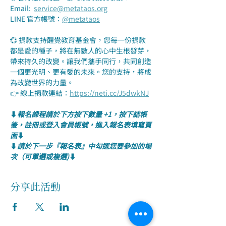
Email:  
service@metataos.org
LINE 官方帳號：
@metataos
💞 捐款支持醒覺教育基金會，您每一份捐款
都是愛的種子，將在無數人的心中生根發芽，
帶來持久的改變。讓我們攜手同行，共同創造
一個更光明、更有愛的未來。您的支持，將成
為改變世界的力量。
👉 線上捐款連結：
https://neti.cc/J5dwkNJ
⬇️
報名課程請於下方按下數量 +1，按下結帳
後，註冊或登入會員帳號，進入報名表填寫頁
面
⬇️
⬇️
請於下一步『報名表』中勾選您要參加的場
次（可單選或複選)
⬇️
分享此活動