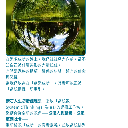
在追求成功的路上，我們往往努力向前，卻不
知自己被什麼無形的力量拉住。
有時是家族的期望、關係的糾結、舊有的信念
與恐懼……
當我們以為在「創造成功」，其實可能正被
「系統慣性」所牽引。
鑽石人生初階課程
是一堂以「系統觀 
Systemic Thinking」為核心的覺察工作坊。
邀請你從全新的視角——
從個人到整體、從家
庭到社會
——
重新檢視「成功」的真實定義，並以系統排列