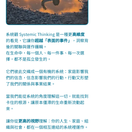
系統觀 Systemic Thinking 是一種更
高維度
的看見，它讓你
超越「表面的事件」
，洞察背
後的關聯與運作邏輯。
在生命中，每一個人、每一件事、每一次選
擇，都不是孤立發生的。
它們彼此交織成一個有機的系統：家庭影響我
們的信念，信念影響我們的行動，行動又形塑
了我們的關係與事業結果。
當我們能從系統的角度理解這一切，就能找到
卡住的根源，讓原本僵滯的生命重新流動起
來。
讓你從
更高的視野
理解：你的人生、家庭、組
織與社會，都在一個相互連結的系統裡運作。