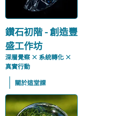
鑽石初階 - 創造豐
盛工作坊
深層覺察 × 系統轉化 × 
真實行動
關於這堂課