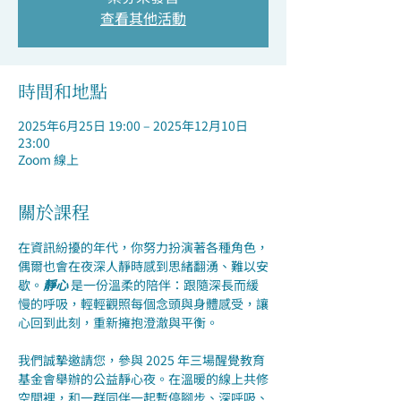
查看其他活動
時間和地點
2025年6月25日 19:00 – 2025年12月10日
23:00
Zoom 線上
關於課程
在資訊紛擾的年代，你努力扮演著各種角色，
偶爾也會在夜深人靜時感到思緒翻湧、難以安
歇。
靜心 
是一份溫柔的陪伴：跟隨深長而緩
慢的呼吸，輕輕觀照每個念頭與身體感受，讓
心回到此刻，重新擁抱澄澈與平衡。
我們誠摯邀請您，參與 2025 年三場醒覺教育
基金會舉辦的公益靜心夜。在溫暖的線上共修
空間裡，和一群同伴一起暫停腳步、深呼吸、