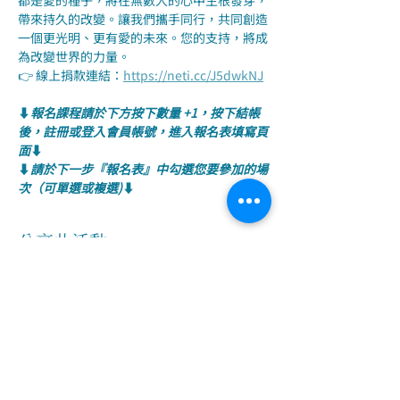
都是愛的種子，將在無數人的心中生根發芽，
帶來持久的改變。讓我們攜手同行，共同創造
一個更光明、更有愛的未來。您的支持，將成
為改變世界的力量。
👉 線上捐款連結：
https://neti.cc/J5dwkNJ
⬇️
報名課程請於下方按下數量 +1，按下結帳
後，註冊或登入會員帳號，進入報名表填寫頁
面
⬇️
⬇️
請於下一步『報名表』中勾選您要參加的場
次（可單選或複選)
⬇️
分享此活動