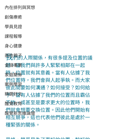
內在排列與冥想
創傷療癒
學員見證
課程報導
身心健康
我
兩性親子
們的人際關係，有很多提及位置的議
題。當我們與許多人緊緊相鄰在一起
金錢事業
時，位置就有其意義。當有人佔據了我
家庭關係
們位置時，我們會與人起爭執。而大家
案例學習
彼此間要如何溝通？如何接受？如何給
精選好文
予？當有人佔據了我們的位置而且霸佔
不放，或甚至是要求更大的位置時，我
醒覺教育
們就會想要交換位置。因此他們開始有
醒覺新思維論壇
相互競爭，這也代表他們彼此是處於一
種緊張的關係。