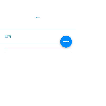
留言
撰寫留言......
系統學習| 人生的功課，不
鼎文箋記 | 最缺
只是在療癒自己！
愛與醒覺
關於我們
創辦人故事