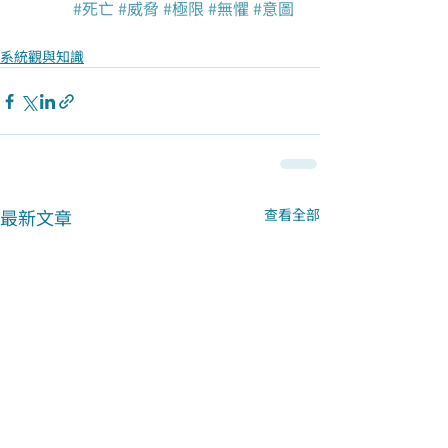
#死亡
#威脅
#極限
#無懼
#意圖
系統觀與知識
最新文章
查看全部