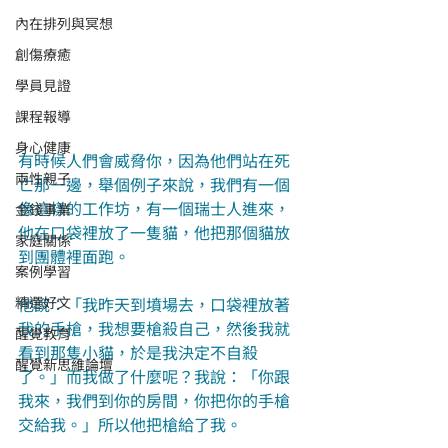
內在排列與冥想
創傷療癒
學員見證
課程報導
身心健康
有時候人們會威脅你，因為他們站在死
兩性親子
亡那一邊，舉個例子來說，我們有一個
像這樣的工作坊，有一個瑞士人進來，
金錢事業
他在口袋裡放了一隻貓，他把那個貓放
家庭關係
到團體裡面跑。
案例學習
精選好文
他說：「我昨天到墳場去，口袋裡放著
我的手槍，我想要槍殺自己，然後我就
醒覺教育
看到那隻小貓，於是我決定不自殺
醒覺新思維論壇
了。」而我做了什麼呢？我說：「你跟
我來，我們到你的房間，你把你的手槍
交給我。」所以他把槍給了我。