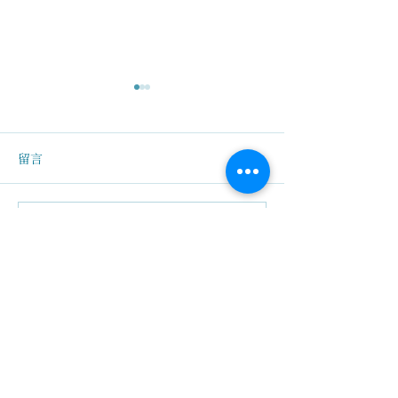
留言
撰寫留言......
系統學習| 人生的功課，不
鼎文箋記 | 最缺
只是在療癒自己！
愛與醒覺
關於我們