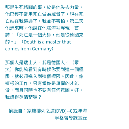
那是生死悠關的事，於是他失去力量，
他已經不能用死亡做為威脅了，現在死
亡站在我這邊了，我並不害怕。第二天
他進來時，他說在他腦海裡浮現一首
詩：「死亡是一個大師，他是從德國來
的。」（Death is a master that 
comes from Germany）
那個人是瑞士人，我是德國人。（眾
笑）你能夠看到有時候你要到達一個極
限，就必須進入到這個極限。因此，像
這樣的工作，只有當你是無懼的才能
做，而且同時也不要有任何意圖。好，
我講得夠清楚嗎？ 
摘錄自：家族排列之道(DVD)--002年海
寧格督導課實錄