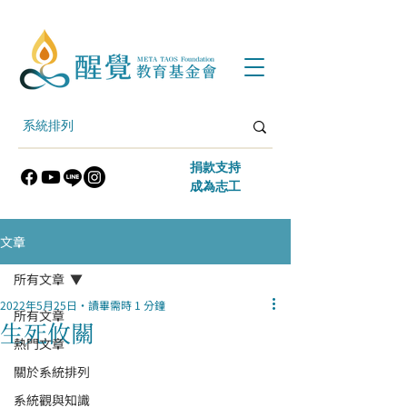
​捐款支持
​成為志工
文章
所有文章
2022年5月25日
讀畢需時 1 分鐘
所有文章
生死攸關
熱門文章
關於系統排列
系統觀與知識