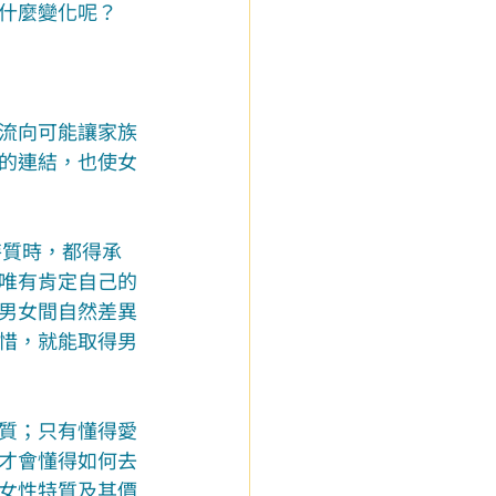
什麼變化呢？
流向可能讓家族
的連結，也使女
特質時，都得承
唯有肯定自己的
男女間自然差異
惜，就能取得男
質；只有懂得愛
才會懂得如何去
女性特質及其價