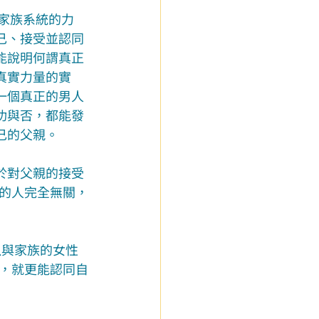
得家族系統的力
己、接受並認同
能說明何謂真正
真實力量的實
一個真正的男人
功與否，都能發
己的父親。
於對父親的接受
的人完全無關，
以與家族的女性
，就更能認同自