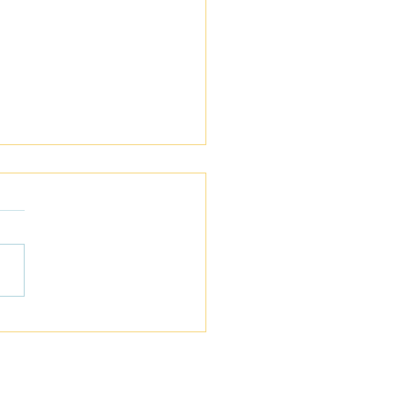
箋記 | 最缺稀的教育--愛
覺