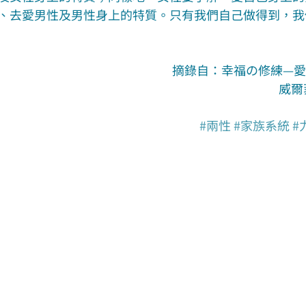
、去愛男性及男性身上的特質。只有我們自己做得到，我
摘錄自：幸福の修練—
威爾
#兩性
#家族系統
#