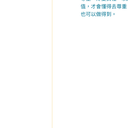
值，才會懂得去尊重
也可以做得到。