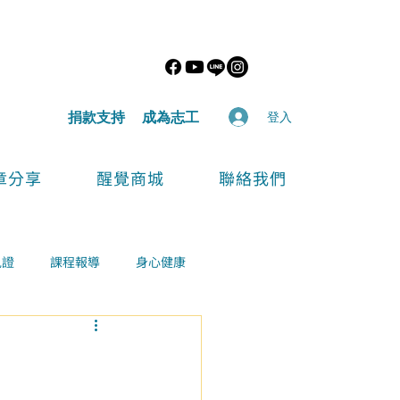
​捐款支持
​成為志工
登入
章分享
醒覺商城
聯絡我們
見證
課程報導
身心健康