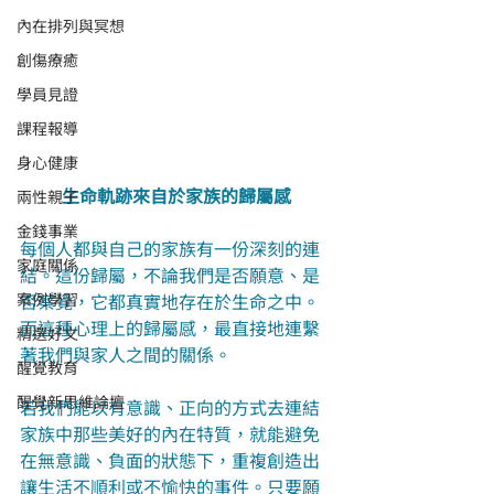
內在排列與冥想
創傷療癒
學員見證
課程報導
身心健康
生命軌跡來自於家族的歸屬感
兩性親子
金錢事業
每個人都與自己的家族有一份深刻的連
家庭關係
結。這份歸屬，不論我們是否願意、是
否察覺，它都真實地存在於生命之中。
案例學習
而這種心理上的歸屬感，最直接地連繫
精選好文
著我們與家人之間的關係。
醒覺教育
醒覺新思維論壇
若我們能以有意識、正向的方式去連結
家族中那些美好的內在特質，就能避免
在無意識、負面的狀態下，重複創造出
讓生活不順利或不愉快的事件。只要願