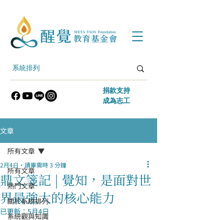
​捐款支持
​成為志工
文章
所有文章
2月4日
讀畢需時 3 分鐘
所有文章
鼎文箋記 | 覺知，是面對世
熱門文章
界最強大的核心能力
關於系統排列
已更新：
5月4日
系統觀與知識