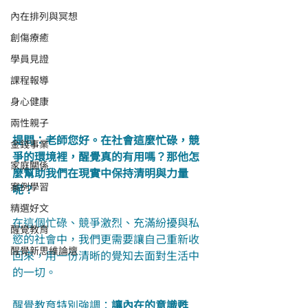
內在排列與冥想
創傷療癒
學員見證
課程報導
身心健康
兩性親子
提問：老師您好。在社會這麼忙碌，競
金錢事業
爭的環境裡，醒覺真的有用嗎？那他怎
家庭關係
麼幫助我們在現實中保持清明與力量
案例學習
呢？
精選好文
在這個忙碌、競爭激烈、充滿紛擾與私
醒覺教育
慾的社會中，我們更需要讓自己重新收
醒覺新思維論壇
回來，用一份清晰的覺知去面對生活中
的一切。
醒覺教育特別強調：
讓內在的意識甦