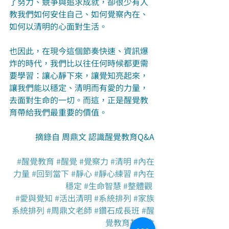
了努力、競爭與追求成就，卻很少有人
教我們如何安住自己、如何覺察內在、
如何以清明的心面對生活。
也因此，在現今這個節奏快速、資訊爆
炸的時代，我們比以往任何時候都更需
要學習：讓心靜下來，讓覺知亮起來，
讓我們能以穩定、清明而有愛的力量，
去面對生命的一切。而這，正是醒覺教
育帶給我們最重要的價值。
摘錄自 周鼎文 認識醒覺教育Q&A
#醒覺教育
#醒覺
#覺察力
#清明
#內在
力量
#回到當下
#靜心
#靜心練習
#內在
穩定
#生命智慧
#整體觀
#愛與覺知
#活出清明
#系統排列
#家族
系統排列
#周鼎文老師
#鑽石成長班
#醒
覺教育基金會