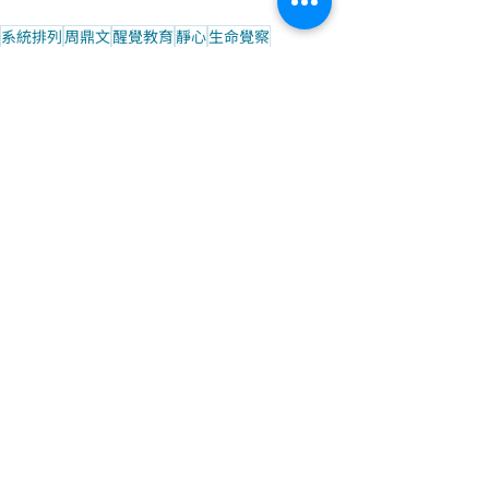
系統排列
周鼎文
醒覺教育
靜心
生命覺察
醒覺教育
最新文章
查看全部