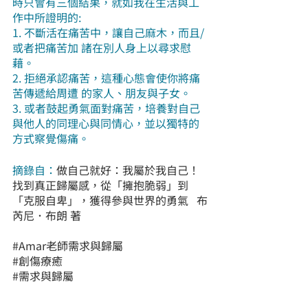
時只會有三個結果，就如我在生活與工
作中所證明的:
1. 不斷活在痛苦中，讓自己麻木，而且/
或者把痛苦加 諸在別人身上以尋求慰
藉。
2. 拒絕承認痛苦，這種心態會使你將痛
苦傳遞給周遭 的家人、朋友與子女。
3. 或者鼓起勇氣面對痛苦，培養對自己
與他人的同理心與同情心，並以獨特的
方式察覺傷痛。
摘錄自：
做自己就好：我屬於我自己！
找到真正歸屬感，從「擁抱脆弱」到
「克服自卑」，獲得參與世界的勇氣   
布
芮尼．布朗
 著
#Amar老師需求與歸屬
#創傷療癒
#需求與歸屬