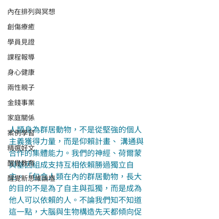
內在排列與冥想
創傷療癒
學員見證
課程報導
身心健康
兩性親子
金錢事業
家庭關係
人類身為群居動物，不是從堅強的個人
案例學習
主義獲得力量，而是仰賴計畫、 溝通與
精選好文
合作的集體能力。我們的神經、荷爾蒙
醒覺教育
與基因組成支持互相依賴勝過獨立自
主。「包含人類在內的群居動物，長大
醒覺新思維論壇
的目的不是為了自主與孤獨，而是成為
他人可以依賴的人。不論我們知不知道
這一點，大腦與生物構造先天都傾向促