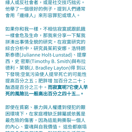
緣人或反社會者，或是社交技巧拙劣。
他舉了一個很好的例子，提到人們通常
會用「邊緣人」來形容罪犯或壞人。
如果你和我一樣，不相信寂寞感跟飢餓
一樣會危及生命，那我來分享一下幫我
拼湊出事情全貌的研究。在寂寞研究的
綜合分析中，研究員茱莉安娜，浩特朗
斯泰德(Julianne Holt-Lunstad)、提摩
西，史 密斯(Timothy B. Smith)與布拉
德利，萊頓(J. Bradley Layton)得 到以
下發現:空氣污染使人提早死亡的可能性
提高百分之五；肥胖增 加百分之二十；
酗酒是百分之三十。
而寂寞呢?它使人早
死的風險比一般高出百分之四十五...。
即使在貧窮、暴力與人權遭到侵犯的艱
困環境下，在家庭裡缺乏歸屬感依舊是
最危險的傷害，因為這能夠撕裂一個人
的內心、靈魂與自我價值。 這些都崩塌