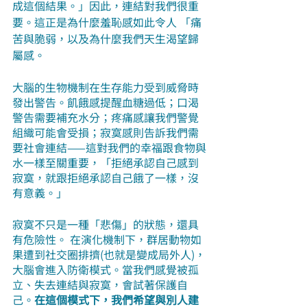
成這個結果。」因此，連結對我們很重
要。這正是為什麼羞恥感如此令人 「痛
苦與脆弱，以及為什麼我們天生渴望歸
屬感。
大腦的生物機制在生存能力受到威脅時
發出警告。飢餓感提醒血糖過低；口渴
警告需要補充水分；疼痛感讓我們警覺
組織可能會受損；寂寞感則告訴我們需
要社會連結——這對我們的幸福跟食物與
水一樣至關重要，「拒絕承認自己感到
寂寞，就跟拒絕承認自己餓了一樣，沒
有意義。」
寂寞不只是一種「悲傷」的狀態，還具
有危險性。 在演化機制下，群居動物如
果遭到社交圈排擠(也就是變成局外人)，
大腦會進入防衛模式。當我們感覺被孤
立、失去連結與寂寞，會試著保護自
己。
在這個模式下，我們希望與別人建