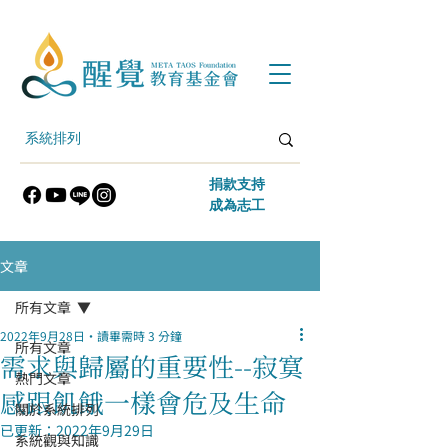
​捐款支持
​成為志工
文章
所有文章
2022年9月28日
讀畢需時 3 分鐘
所有文章
需求與歸屬的重要性--寂寞
熱門文章
感跟飢餓一樣會危及生命
關於系統排列
已更新：
2022年9月29日
系統觀與知識