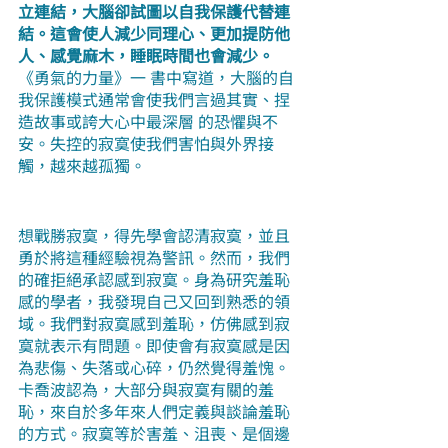
立連結，大腦卻試圖以自我保護代替連
結。這會使人減少同理心、更加提防他
人、感覺麻木，睡眠時間也會減少。
《勇氣的力量》一 書中寫道，大腦的自
我保護模式通常會使我們言過其實、捏
造故事或誇大心中最深層 的恐懼與不
安。失控的寂寞使我們害怕與外界接
觸，越來越孤獨。
想戰勝寂寞，得先學會認清寂寞，並且
勇於將這種經驗視為警訊。然而，我們
的確拒絕承認感到寂寞。身為研究羞恥
感的學者，我發現自己又回到熟悉的領
域。我們對寂寞感到羞恥，仿佛感到寂
寞就表示有問題。即使會有寂寞感是因
為悲傷、失落或心碎，仍然覺得羞愧。
卡喬波認為，大部分與寂寞有關的羞
恥，來自於多年來人們定義與談論羞恥
的方式。寂寞等於害羞、沮喪、是個邊