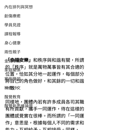
內在排列與冥想
創傷療癒
學員見證
課程報導
身心健康
兩性親子
「幸福安樂」
和秩序與和諧有關，所謂
金錢事業
的「秩序」就是萬物萬事皆有其合適的
家庭關係
位置，恰如其分地一起運作，每個部分
案例學習
將自己的角色做好，和其餘的一切和諧
一致。
精選好文
醒覺教育
同樣地，團體內若有許多成員各司其職
醒覺新思維論壇
有所貢獻，攜手一同運作，待在這樣的
團體感覺實在很棒。而所謂的「一同運
作」意思是，根據每個人不同的需求和
能力，互相給予、互相接受。同樣，