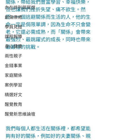
關係，帶給我們豐富學習、幸福快樂，
內在排列與冥想
但也讓我們挫折失望、痛不欲生。然
而，一個逃避關係而生活的人，他的生
創傷療癒
命一定是侷限單調，因為生命不只會變
學員見證
老，它還必需成熟，而「關係」會帶來
課程報導
最強烈、最跳躍式的成長，同時也帶來
身心健康
最嚴格的挑戰。
兩性親子
金錢事業
家庭關係
案例學習
精選好文
醒覺教育
醒覺新思維論壇
我們每個人都生活在關係裡，都希望能
夠有好的關係，例如好的夫妻關係、親