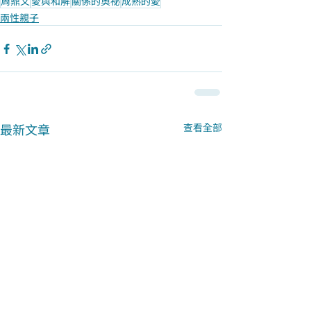
周鼎文
愛與和解
關係的奧祕
成熟的愛
兩性親子
最新文章
查看全部