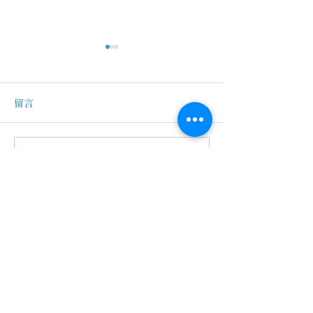
留言
關於幸福安樂
父母關係影響孩子成績
撰寫留言......
關於我們
創辦人故事