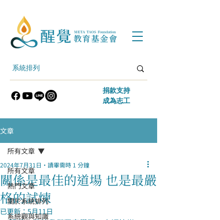
​捐款支持
​成為志工
文章
所有文章
2024年7月31日
讀畢需時 1 分鐘
所有文章
關係是最佳的道場 也是最嚴
熱門文章
格的試煉
關於系統排列
已更新：
5月11日
系統觀與知識