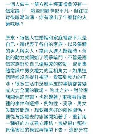
一個人做主，雙方都主導事情會沒有一
個定論！” 這些問題乍似平凡，但往往
背後暗潮洶湧，你有嗅出了什麼樣的火
藥味嗎？
原來，每個人在婚姻和家庭裡都不只是
自己，還代表了各自的家族，以及集體
的男人與女人，當兩人進入婚姻時，背
後的動力就開始了明爭暗鬥，不管是兩
個家族對於自己優越感的較勁，或是集
體意識中男女權力的互相角力，如果這
個時候沒有提升視野，覺察到動力的干
涉，很多生活中芝麻蒜皮的事情都會變
成火力全開的戰場。 除此之外，對於家
族關係的忠誠，也影響著 / 重複著婚姻
裡的事件和選擇，例如性、受孕、男女
失職等問題，想要擁有好的兩性關係，
要從背叛過去的忠誠開始著手，重新用
一種好的方式建立連結，最終揭止那些
具傷害性的模式再複製下去。 這部分在