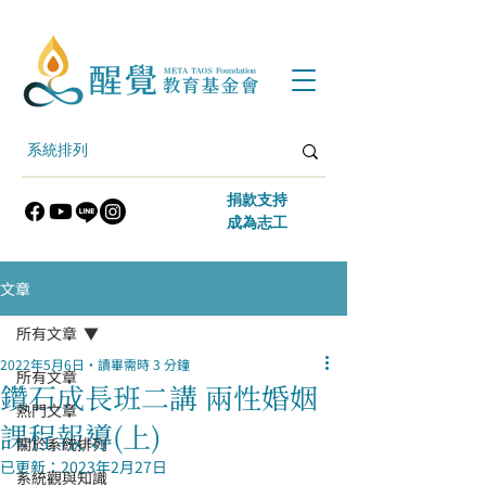
​捐款支持
​成為志工
文章
所有文章
2022年5月6日
讀畢需時 3 分鐘
所有文章
鑽石成長班二講 兩性婚姻
熱門文章
課程報導(上)
關於系統排列
已更新：
2023年2月27日
系統觀與知識