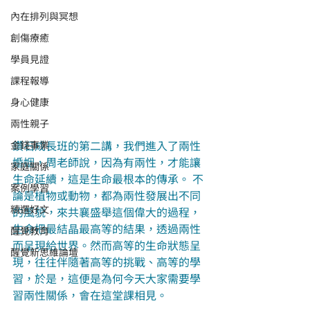
內在排列與冥想
創傷療癒
學員見證
課程報導
身心健康
兩性親子
鑽石成長班的第二講，我們進入了兩性
金錢事業
婚姻，周老師說，因為有兩性，才能讓
家庭關係
生命延續，這是生命最根本的傳承。 不
案例學習
論是植物或動物，都為兩性發展出不同
精選好文
的風貌，來共襄盛舉這個偉大的過程，
生命把最結晶最高等的結果，透過兩性
醒覺教育
而呈現給世界。然而高等的生命狀態呈
醒覺新思維論壇
現，往往伴隨著高等的挑戰、高等的學
習，於是，這便是為何今天大家需要學
習兩性關係，會在這堂課相見。