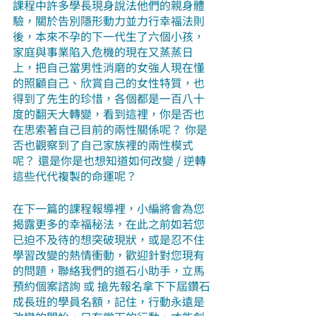
課程中許多學長現身說法他們的親身體
驗，關於告別隱形動力並力行幸福法則
後，本來不孕的下一代生了六個小孩，
家庭與事業陷入危機的現在又蒸蒸日
上，把自己當男性消磨的女強人現在懂
的照顧自己、欣賞自己的女性特質，也
得到了先生的珍惜，各個都是一百八十
度的翻天大轉變，看到這裡，你是否也
在思索著自己目前的兩性關係呢？ 你是
否也觀察到了自己家族裡的兩性模式
呢？ 還是你是也想知道如何改變 / 逆轉
這些代代複製的命運呢？
在下一篇的課程報導裡，小編將會為您
揭露更多的幸福秘法，在此之前如若您
已迫不及待的想突破現狀，或是忍不住
學習改變的熱情衝動，歡迎針對您現有
的問題，聯絡我們的道石小助手，立馬
預約個案諮詢 或 搶先報名拿下下屆鑽石
成長班的學員名額，記住，行動永遠是