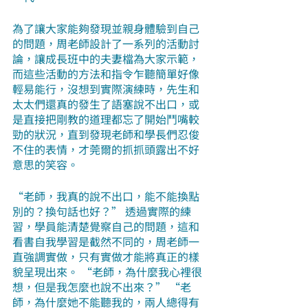
為了讓大家能夠發現並親身體驗到自己
的問題，周老師設計了一系列的活動討
論，讓成長班中的夫妻檔為大家示範，
而這些活動的方法和指令乍聽簡單好像
輕易能行，沒想到實際演練時，先生和
太太們還真的發生了語塞說不出口，或
是直接把剛教的道理都忘了開始鬥嘴較
勁的狀況，直到發現老師和學長們忍俊
不住的表情，才莞爾的抓抓頭露出不好
意思的笑容。
“老師，我真的說不出口，能不能換點
別的？換句話也好？” 透過實際的練
習，學員能清楚覺察自己的問題，這和
看書自我學習是截然不同的，周老師一
直強調實做，只有實做才能將真正的樣
貌呈現出來。 “老師，為什麼我心裡很
想，但是我怎麼也說不出來？” “老
師，為什麼她不能聽我的，兩人總得有