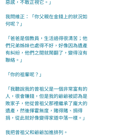
惡感，不敢正視它。」
我問維正：「你父親在金錢上的狀況如
何呢？」
「爸爸是個教員，生活過得很清苦；他
們兄弟姊妹也處得不好，好像因為遺產
有糾紛，他們之間就鬧翻了，變得沒有
聯絡。」
「你的祖輩呢？」
「我聽說我的曾祖父是一個非常富有的
人，很會賺錢，但是我的爺爺被認為是
敗家子，他從曾祖父那裡繼承了龐大的
遺產，然後揮霍無度，賭得賭、捐得
捐，從此就好像變得家道中落一樣。」
我把曾祖父和爺爺加進排列。