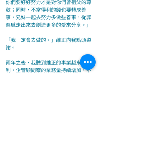
你們要好好努力才是對你們曾祖父的尊
敬；同時，不當得利的錢也要轉成善
事，兄妹一起去努力多做些善事，從罪
惡感走出來去創造更多的愛來分享。」
「我一定會去做的。」維正向我點頭道
謝。
兩年之後，我聽到維正的事業越來越順
利，企管顧問案的業務量持續增加，不
但把錢還清了，還開始存了不少錢；也
聽他提到他的兄妹也都有了新的工作，
老闆很賞識他們，他們的事業正在穩定
中發展著。
祝福他們。
摘錄自：愛與和解-華人家庭的系統排列
故事