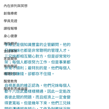
內在排列與冥想
創傷療癒
學員見證
課程報導
身心健康
兩性親子
李維正是個知識豐富的企管顧問，他的
兄弟姊妹也都是非常聰明的管理人才。
金錢事業
三兄妹都相互關心對方，但是卻常常吵
家庭關係
架；每個人都很努力工作，但是事業都
案例學習
非常不順利；最特別的是，他們每個人
都很會賺錢，卻都存不住錢。
精選好文
醒覺教育
自視甚高的維正認為，他們兄妹每個人
醒覺新思維論壇
都十八班武藝樣樣精通，因此一定能改
善彼此間的問題，而且經濟上一定會變
得更寬裕。但是幾年下來，他們三兄妹
間的溝通越來越少，工作及財務狀況每