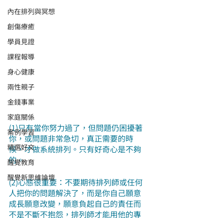
內在排列與冥想
創傷療癒
學員見證
課程報導
身心健康
兩性親子
金錢事業
家庭關係
(1)只有當你努力過了，但問題仍困擾著
案例學習
你，或問題非常急切，真正需要的時
精選好文
候，才做系統排列。只有好奇心是不夠
的。
醒覺教育
醒覺新思維論壇
(2)心態很重要：不要期待排列師或任何
人把你的問題解決了，而是你自己願意
成長願意改變，願意負起自己的責任而
不是不斷不抱怨，排列師才能用他的專