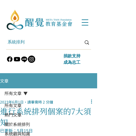
​捐款支持
​成為志工
文章
所有文章
2023年6月1日
讀畢需時 2 分鐘
所有文章
進行系統排列個案的7大須
熱門文章
知
關於系統排列
已更新：
5月15日
系統觀與知識