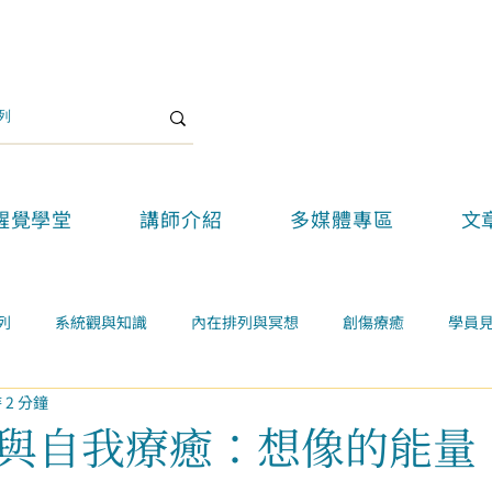
醒覺學堂
講師介紹
多媒體專區
文
列
系統觀與知識
內在排列與冥想
創傷療癒
學員
 2 分鐘
關係
案例學習
精選好文
醒覺教育
醒覺新思維論壇
與自我療癒：想像的能量