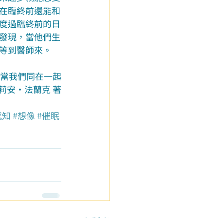
在臨終前還能和
度過臨終前的日
發現，當他們生
等到醫師來。
當我們同在一起
莉安‧法蘭克 著
感知
#想像
#催眠