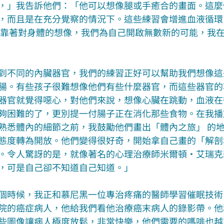
，」我告訴他們：「他可以想像腿或手癒合的畫面。這麼
，而且是在充分覺察的情況下。這些練習會增進血液循環
 靠著對身體的想像，我們為自己開啟無數新的可能，我
到不同的內臟器官，我們的練習正好可以幫助我們想像這
腸。有些孩子很難想像他們有些什麼器官，而這些器官的
器官就覺得噁心，對他們來說，想像心臟在跳動，血液在
夠困難的了，更別提一付腸子正在消化那些食物。在我播
熟悉體內的細節之前，我鼓勵他們畫出「體內之旅」 的
態度轉為開放。他們變得很好奇，開始拿自己畫的「解剖
。令人驚訝的是，就像著名的心理治療師米爾頓·艾瑞克
，可是自己卻不知道自己知道。」
個時候，我正和慕尼黑一位專治疼痛的醫師學習催眠技術
院的癌症病人，他給我們看他治療癌末病人的錄影帶。他
些圖像讓病人極度放鬆，非常快樂，他們需要的嗎啡也越