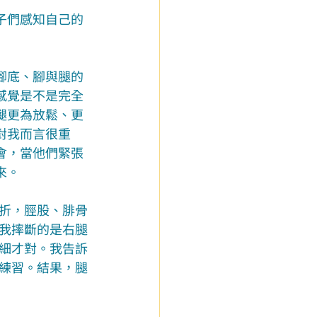
子們感知自己的
腳底、腳與腿的
感覺是不是完全
腿更為放鬆、更
對我而言很重
會，當他們緊張
來。
折，脛股、腓骨
我摔斷的是右腿
細才對。我告訴
練習。結果，腿