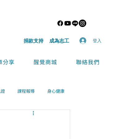
​捐款支持
​成為志工
登入
章分享
醒覺商城
聯絡我們
見證
課程報導
身心健康