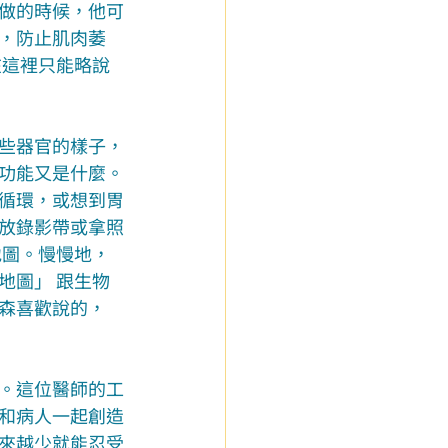
做的時候，他可
，防止肌肉萎
在這裡只能略說
些器官的樣子，
功能又是什麼。
循環，或想到胃
放錄影帶或拿照
地圖。慢慢地，
地圖」 跟生物
森喜歡說的，
。這位醫師的工
和病人一起創造
來越少就能忍受