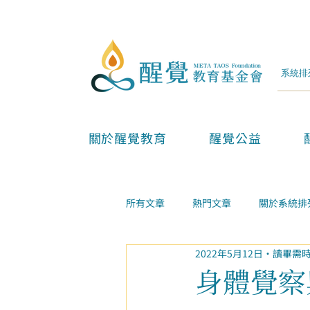
關於醒覺教育
醒覺公益
所有文章
熱門文章
關於系統排
2022年5月12日
讀畢需時
兩性親子
金錢事業
家庭
身體覺察