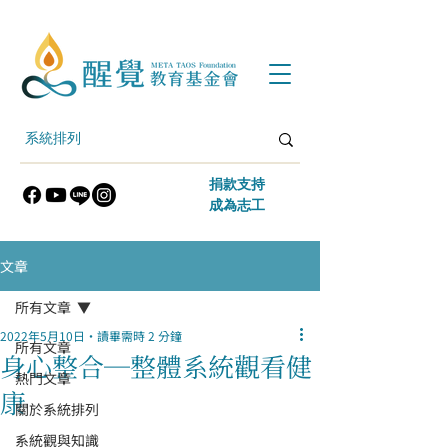
​捐款支持
​成為志工
文章
所有文章
2022年5月10日
讀畢需時 2 分鐘
所有文章
身心整合─整體系統觀看健
熱門文章
康
關於系統排列
系統觀與知識