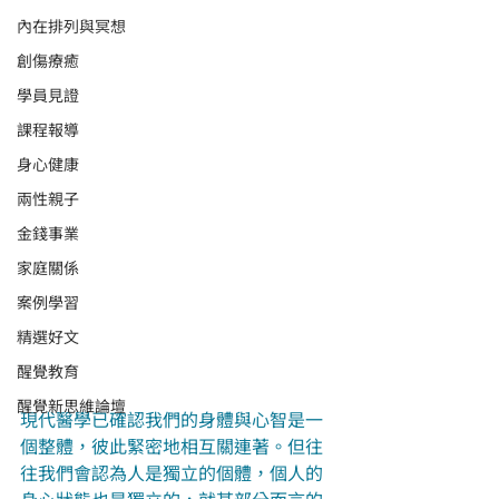
內在排列與冥想
創傷療癒
學員見證
課程報導
身心健康
兩性親子
金錢事業
家庭關係
案例學習
精選好文
醒覺教育
醒覺新思維論壇
現代醫學已確認我們的身體與心智是一
個整體，彼此緊密地相互關連著。但往
往我們會認為人是獨立的個體，個人的
身心狀態也是獨立的，就某部分而言的