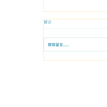
留言
撰寫留言......
學員分享|從修行到生活，我開
始真正落地