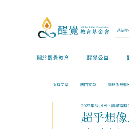
關於醒覺教育
醒覺公益
所有文章
熱門文章
關於系統排
2022年5月4日
讀畢需時 
兩性親子
金錢事業
家庭
超乎想像