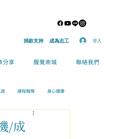
​捐款支持
​成為志工
登入
章分享
醒覺商城
聯絡我們
見證
課程報導
身心健康
機/成