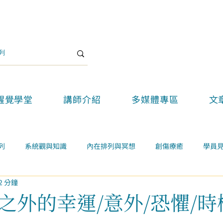
醒覺學堂
講師介紹
多媒體專區
文
列
系統觀與知識
內在排列與冥想
創傷療癒
學員
2 分鐘
關係
案例學習
精選好文
醒覺教育
醒覺新思維論壇
之外的幸運/意外/恐懼/時